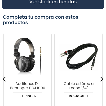
Ver stock en tiendas
Completa tu compra con estos
productos
Audífonos DJ
Cable estéreo a
Behringer BDJ 1000
mono 1/4"
RockCable RCL
BEHRINGER
ROCKCABLE
20924 D4 BK