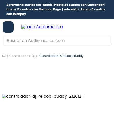
Aprovecha cuotas sin interés:
Hasta 24 cuotas con Santander |
Hasta 12 cuotas con Mercado Pago
(solo web) |
Hasta 6 cuotas
con Webpay
Buscar en Audiomusica.com
TÉRMINOS MÁS BUSCADOS
DJ
Controladores Dj
Controlador DJ Reloop Buddy
1
.
guitarra electrica
2
.
bajo
3
.
guitarra electroacústica
4
.
pioneerdj
5
.
amplificador
6
.
guitarra
7
.
teclado