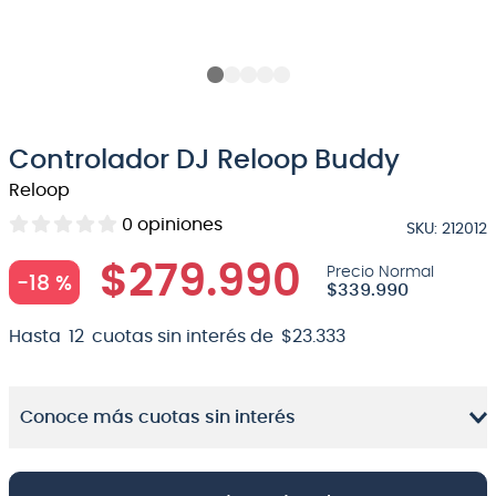
8
.
bateria
9
.
micrófono
10
.
violin
Controlador DJ Reloop Buddy
Reloop
0
opiniones
SKU
:
212012
$
279
.
990
-
18 %
$
339
.
990
Hasta
12
cuotas sin interés de
$
23
.
333
Conoce más cuotas sin interés