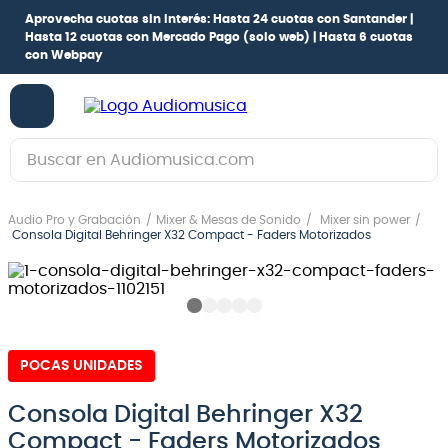
Aprovecha cuotas sin interés:
Hasta 24 cuotas con Santander |
Hasta 12 cuotas con Mercado Pago
(solo web) |
Hasta 6 cuotas
con Webpay
Buscar en Audiomusica.com
TÉRMINOS MÁS BUSCADOS
Audio Pro y Grabación
Mixer & Mesas de Sonido
Mixer sin power
1
.
guitarra electrica
Consola Digital Behringer X32 Compact - Faders Motorizados
2
.
bajo
3
.
guitarra electroacústica
4
.
pioneerdj
POCAS UNIDADES
5
.
amplificador
6
.
guitarra
Consola Digital Behringer X32
Compact - Faders Motorizados
7
.
teclado