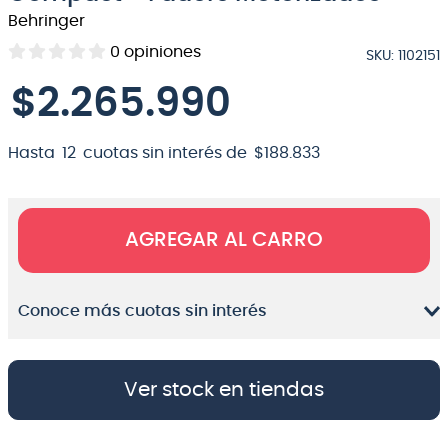
Behringer
8
.
bateria
0
opiniones
SKU
:
1102151
9
.
micrófono
$
2
.
265
.
990
10
.
violin
Hasta
12
cuotas sin interés de
$
188
.
833
AGREGAR AL CARRO
Conoce más cuotas sin interés
Ver stock en tiendas