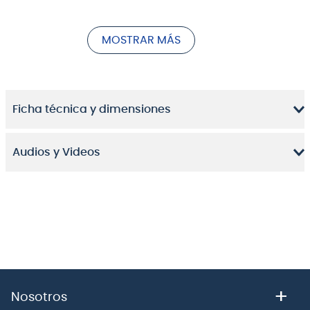
carácter tonal perfecto para tus grooves.
MOSTRAR MÁS
Ficha técnica y dimensiones
Audios y Videos
Sonido Equilibrado y Resonancia Versátil
para Tu Ritmo
El
Cencerro Meinl STB625-CH
se destaca por su diseño
"Medium Mouth" (boca media) de 6 1/4 pulgadas,
+
Nosotros
ofreciendo un
sonido de cencerro
con un balance