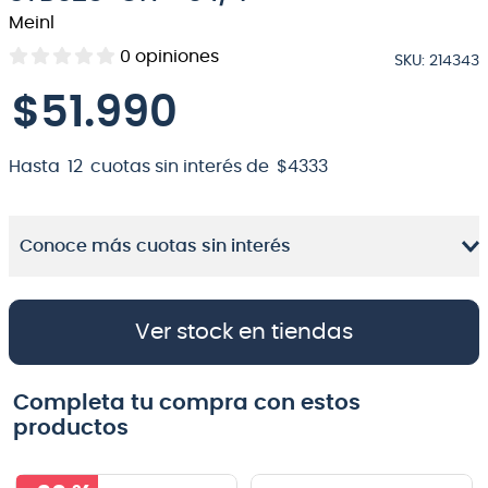
Meinl
8
.
micrófono
0
opiniones
SKU
:
214343
9
.
bateria
$
51
.
990
10
.
violin
Hasta
12
cuotas sin interés de
$
4333
Conoce más cuotas sin interés
Ver stock en tiendas
Completa tu compra con estos
productos