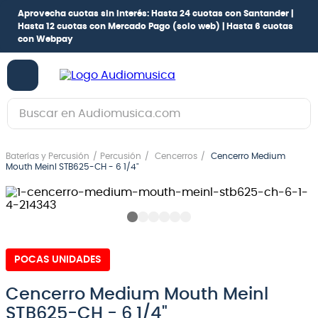
Aprovecha cuotas sin interés:
Hasta 24 cuotas con Santander |
Hasta 12 cuotas con Mercado Pago
(solo web) |
Hasta 6 cuotas
con Webpay
Buscar en Audiomusica.com
TÉRMINOS MÁS BUSCADOS
Baterías y Percusión
Percusión
Cencerros
Cencerro Medium
1
.
guitarra electrica
Mouth Meinl STB625-CH - 6 1/4"
2
.
bajo
3
.
guitarra electroacústica
4
.
pioneerdj
POCAS UNIDADES
5
.
amplificador
6
.
guitarra
Cencerro Medium Mouth Meinl
STB625-CH - 6 1/4"
7
.
teclado