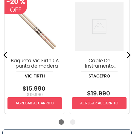
-
20 %
Baqueta Vic Firth 5A
Cable De
- punta de madera
Instrumento
StagePRO SPG20GR
VIC FIRTH
STAGEPRO
recto-angulo 6mts
$
15
.
990
$
19
.
990
$
19
.
990
AGREGAR AL CARRITO
AGREGAR AL CARRITO