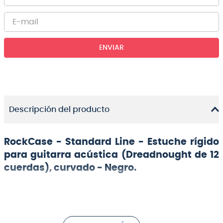
ENVIAR
Descripción del producto
RockCase - Standard Line - Estuche rígido
para guitarra acústica (Dreadnought de 12
cuerdas), curvado - Negro.
Estuche rígido resistente con forma curva, tapa plana
y cubierta Tolex negra para modelos de guitarra
acústica dreadnought de 12 cuerdas.