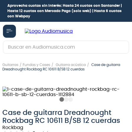
Aprovecha cuotas sin interés:
Hasta 24 cuotas con Santander |
Hasta 12 cuotas con Mercado Pago
(solo web) |
Hasta 6 cuotas
con Webpay
Buscar en Audiomusica.com
TÉRMINOS MÁS BUSCADOS
Guitarras
Fundas y Cases
Guitarra acústica
Case de guitarra
1
.
guitarra electrica
Dreadnought Rockbag RC 10611 B/SB 12 cuerdas
2
.
bajo
3
.
guitarra electroacústica
4
.
pioneerdj
5
.
amplificador
Case de guitarra Dreadnought
Rockbag RC 10611 B/SB 12 cuerdas
6
.
guitarra
Rockbag
7
.
teclado