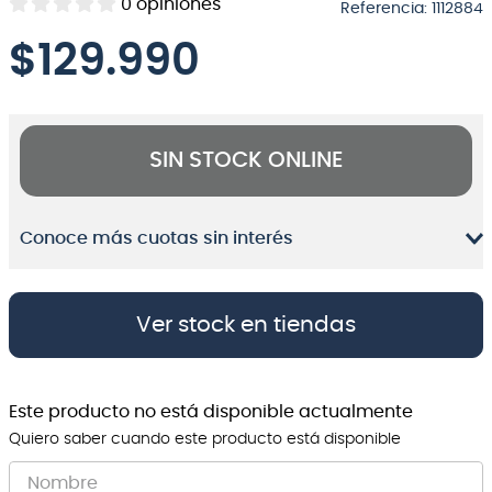
0
opiniones
Referencia
:
1112884
8
.
bateria
$
129.990
9
.
micrófono
10
.
violin
SIN STOCK ONLINE
Conoce más cuotas sin interés
Ver stock en tiendas
Este producto no está disponible actualmente
Quiero saber cuando este producto está disponible