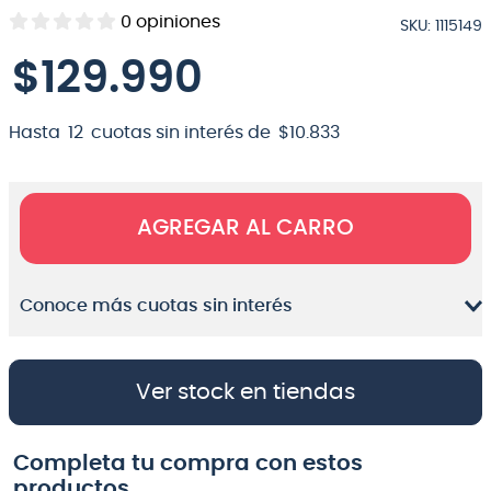
0
opiniones
SKU
:
1115149
8
.
bateria
$
129
.
990
9
.
micrófono
10
.
violin
Hasta
12
cuotas sin interés de
$
10
.
833
AGREGAR AL CARRO
Conoce más cuotas sin interés
Ver stock en tiendas
Completa tu compra con estos
productos