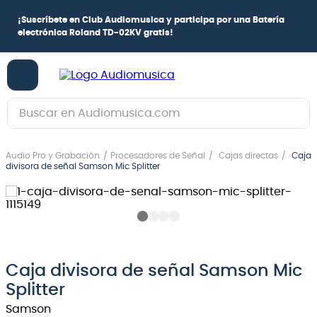
¡
Suscríbete en Club Audiomusica
y participa por una
Batería
electrónica Roland TD-02KV
gratis!
Buscar en Audiomusica.com
TÉRMINOS MÁS BUSCADOS
Audio Pro y Grabación
Procesadores de Señal
Cajas directas
Caja
1
.
guitarra electrica
divisora ​​de señal Samson Mic Splitter
2
.
bajo
3
.
guitarra electroacústica
4
.
pioneerdj
5
.
amplificador
Caja divisora ​​de señal Samson Mic
Splitter
6
.
guitarra
Samson
7
.
teclado