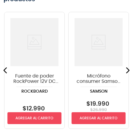
Fuente de poder
Micrófono
RockPower 12V DC
consumer Samson
1.5A RP NT 12 EU
R21S con switch
ROCKBOARD
SAMSON
$
19
.
990
$
12
.
990
$
26
.
990
AGREGAR AL CARRITO
AGREGAR AL CARRITO