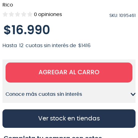
Rico
8
.
micrófono
0
opiniones
SKU
:
1095461
9
.
bateria
$
16
.
990
10
.
violin
Hasta
12
cuotas sin interés de
$
1416
AGREGAR AL CARRO
Conoce más cuotas sin interés
Ver stock en tiendas