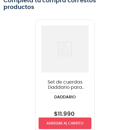
Completa tu compra con estos
productos
Set de cuerdas
Daddario para
guitarra eléctrica
DADDARIO
EXL110 .010-.046
$
11
.
990
AGREGAR AL CARRITO