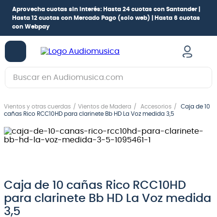
Aprovecha cuotas sin interés:
Hasta 24 cuotas con Santander |
Hasta 12 cuotas con Mercado Pago
(solo web) |
Hasta 6 cuotas
con Webpay
Buscar en Audiomusica.com
TÉRMINOS MÁS BUSCADOS
Vientos y otras cuerdas
Vientos de Madera
Accesorios
Caja de 10
1
.
guitarra electrica
cañas Rico RCC10HD para clarinete Bb HD La Voz medida 3,5
2
.
bajo
3
.
guitarra electroacústica
4
.
pioneerdj
5
.
amplificador
Caja de 10 cañas Rico RCC10HD
para clarinete Bb HD La Voz medida
6
.
teclado
3,5
7
.
guitarra