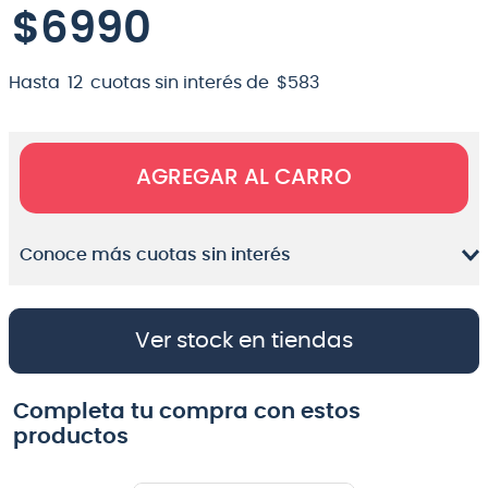
$
6990
8
.
micrófono
9
.
bateria
Hasta
12
cuotas sin interés de
$
583
10
.
violin
AGREGAR AL CARRO
Conoce más cuotas sin interés
Ver stock en tiendas
Completa tu compra con estos
productos