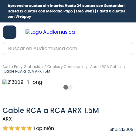
Aprovecha cuotas sin interés:
Hasta 24 cuotas con Santander |
Hasta 12 cuotas con Mercado Pago
(solo web) |
Hasta 6 cuotas
con Webpay
Buscar en Audiomusica.com
TÉRMINOS MÁS BUSCADOS
Audio Pro y Grabación
Cables y Conectores
Audio RCA Cables
1
.
guitarra electrica
Cable RCA a RCA ARX 1.5M
2
.
bajo
3
.
guitarra electroacústica
4
.
pioneerdj
Cable RCA a RCA ARX 1.5M
5
.
amplificador
ARX
6
.
teclado
1
opinión
SKU
:
213009
7
.
guitarra