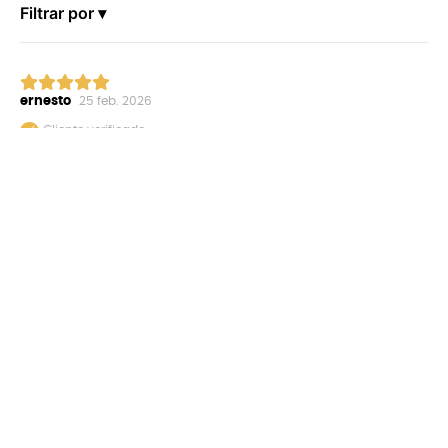
Filtrar por ▾
ernesto
25 feb. 2026
Cliente verificado
El usuario(a) no escribió un comentario.
0
0
¿Fue útil esta opinión?
+
Nosotros
+
Términos y condiciones
+
Servicio al cliente