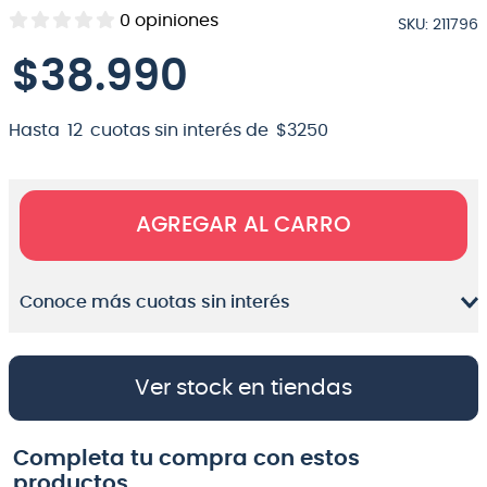
0
opiniones
SKU
:
211796
8
.
bateria
$
38
.
990
9
.
micrófono
10
.
violin
Hasta
12
cuotas sin interés de
$
3250
AGREGAR AL CARRO
Conoce más cuotas sin interés
Ver stock en tiendas
Completa tu compra con estos
productos