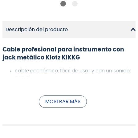
Descripción del producto
Cable profesional para instrumento con
jack metálico Klotz KIKKG
cable económico, fácil de usar y con un sonido
genial
confiable y excelente para manejar
para músicos principiantes ambiciosos
escudo espiral eficaz
MOSTRAR MÁS
sonido cálido y rico
Jack 2p., 6,35 mm, acodado y recto, contacto
dorado de KLOTZ
ultra flexible
Ficha técnica y dimensiones