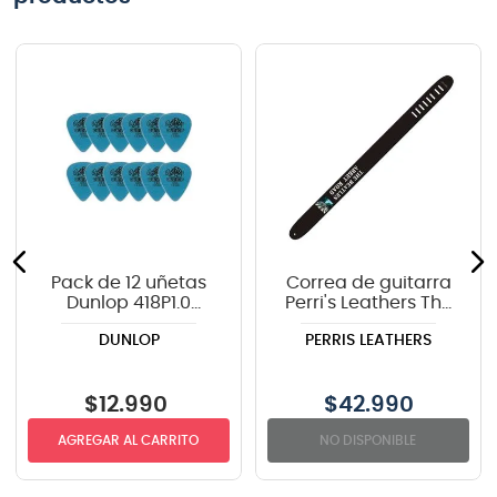
Pack de 12 uñetas
Correa de guitarra
Dunlop 418P1.0
Perri's Leathers The
TORTEX
Beatles "Abbey
DUNLOP
PERRIS LEATHERS
Road" P25TB-6074
$
12
.
990
$
42.990
AGREGAR AL CARRITO
NO DISPONIBLE