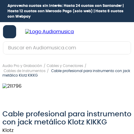
Aprovecha cuotas sin interés:
Hasta 24 cuotas con Santander |
Hasta 12 cuotas con Mercado Pago
(solo web) |
Hasta 6 cuotas
con Webpay
Buscar en Audiomusica.com
TÉRMINOS MÁS BUSCADOS
Audio Pro y Grabación
Cables y Conectores
1
.
guitarra electrica
Cables de Instrumentos
Cable profesional para instrumento con jack
metálico Klotz KIKKG
2
.
bajo
3
.
guitarra electroacústica
4
.
pioneerdj
5
.
amplificador
Cable profesional para instrumento
con jack metálico Klotz KIKKG
6
.
guitarra
Klotz
7
.
teclado