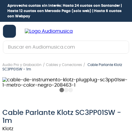
Aprovecha cuotas sin interés:
Hasta 24 cuotas con Santander |
Hasta 12 cuotas con Mercado Pago
(solo web) |
Hasta 6 cuotas
con Webpay
Buscar en Audiomusica.com
TÉRMINOS MÁS BUSCADOS
Audio Pro y Grabación
Cables y Conectores
Cable Parlante Klotz
1
.
guitarra electrica
SC3PP01SW - 1m
2
.
bajo
3
.
guitarra electroacústica
4
.
pioneerdj
5
.
amplificador
Cable Parlante Klotz SC3PP01SW -
1m
6
.
teclado
Klotz
7
.
guitarra