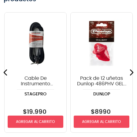
Cable De
Pack de 12 uñetas
Instrumento
Dunlop 486PHV GELS
StagePRO SPG20GR
STANDARD
STAGEPRO
DUNLOP
recto-angulo 6mts
$
19
.
990
$
8990
AGREGAR AL CARRITO
AGREGAR AL CARRITO