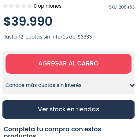
0
opiniones
SKU
:
208463
8
.
micrófono
$
39
.
990
9
.
bateria
10
.
violin
Hasta
12
cuotas sin interés de
$
3333
AGREGAR AL CARRO
Conoce más cuotas sin interés
Ver stock en tiendas
Completa tu compra con estos
productos