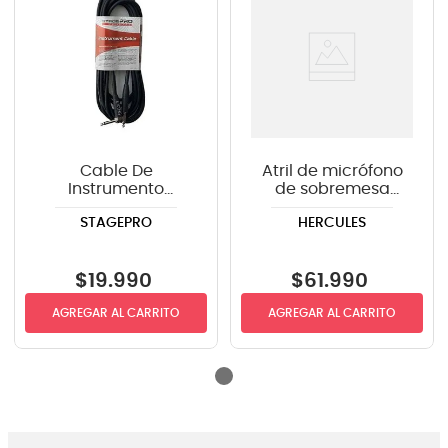
Cable De
Atril de micrófono
Instrumento
de sobremesa
StagePRO SPG20GR
Hercules MS120B
STAGEPRO
HERCULES
recto-angulo 6mts
con boom
$
19
.
990
$
61
.
990
AGREGAR AL CARRITO
AGREGAR AL CARRITO