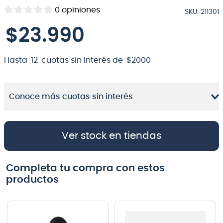
0
opiniones
SKU
:
211301
8
.
micrófono
$
23
.
990
9
.
bateria
10
.
violin
Hasta
12
cuotas sin interés de
$
2000
Conoce más cuotas sin interés
Ver stock en tiendas
Completa tu compra con estos
productos