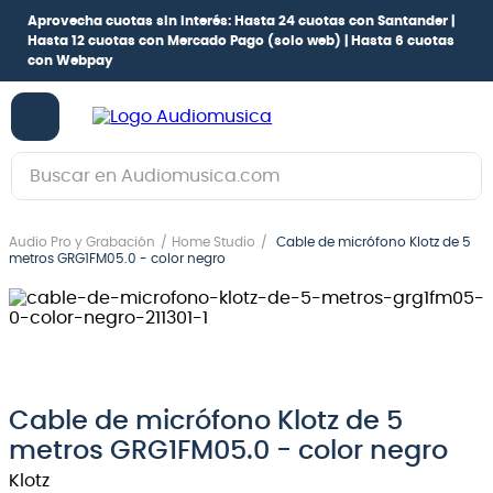
Aprovecha cuotas sin interés:
Hasta 24 cuotas con Santander |
Hasta 12 cuotas con Mercado Pago
(solo web) |
Hasta 6 cuotas
con Webpay
Buscar en Audiomusica.com
TÉRMINOS MÁS BUSCADOS
Audio Pro y Grabación
Home Studio
Cable de micrófono Klotz de 5
1
.
guitarra electrica
metros GRG1FM05.0 - color negro
2
.
bajo
3
.
guitarra electroacústica
4
.
pioneerdj
5
.
amplificador
Cable de micrófono Klotz de 5
metros GRG1FM05.0 - color negro
6
.
teclado
Klotz
7
.
guitarra