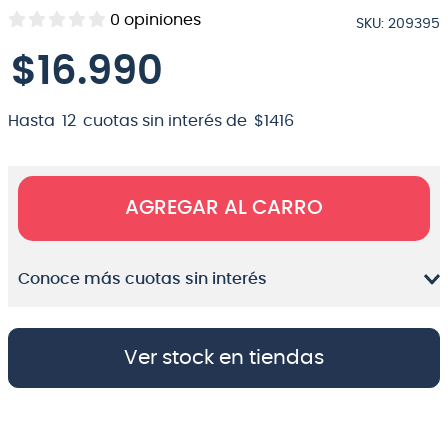
0
opiniones
SKU
:
209395
8
.
bateria
$
16
.
990
9
.
micrófono
10
.
violin
Hasta
12
cuotas sin interés de
$
1416
AGREGAR AL CARRO
Conoce más cuotas sin interés
Ver stock en tiendas