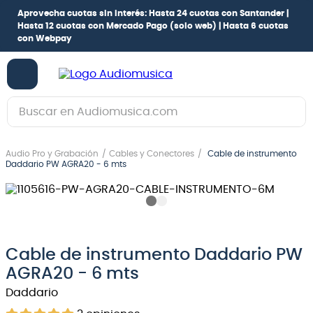
Aprovecha cuotas sin interés:
Hasta 24 cuotas con Santander |
Hasta 12 cuotas con Mercado Pago
(solo web) |
Hasta 6 cuotas
con Webpay
Buscar en Audiomusica.com
TÉRMINOS MÁS BUSCADOS
Audio Pro y Grabación
Cables y Conectores
Cable de instrumento
1
.
guitarra electrica
Daddario PW AGRA20 - 6 mts
2
.
bajo
3
.
guitarra electroacústica
4
.
pioneerdj
Cable de instrumento Daddario PW
5
.
amplificador
AGRA20 - 6 mts
6
.
guitarra
Daddario
7
.
teclado