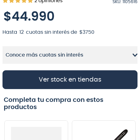
2
opiniones
SKU
:
1105616
8
.
bateria
$
44
.
990
9
.
micrófono
10
.
violin
Hasta
12
cuotas sin interés de
$
3750
Conoce más cuotas sin interés
Ver stock en tiendas
Completa tu compra con estos
productos