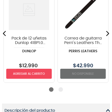
Pack de 12 uñetas
Correa de guitarra
Dunlop 418P1.0
Perri's Leathers The
TORTEX
Beatles "Abbey
DUNLOP
PERRIS LEATHERS
Road" P25TB-6074
$
12
.
990
$
42.990
AGREGAR AL CARRITO
NO DISPONIBLE
Descripción del producto