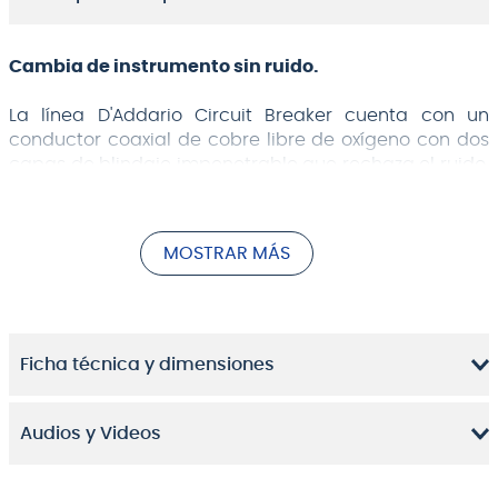
Cambia de instrumento sin ruido.
La línea D'Addario Circuit Breaker cuenta con un
conductor coaxial de cobre libre de oxígeno con dos
capas de blindaje impenetrable que rechaza el ruido,
formulado con un diseño de baja capacitancia. Esta
menor capacitancia del cable permite transmitir
todo el brillo, la presencia y el carácter de su
MOSTRAR MÁS
instrumento con la máxima transparencia, mientras
que el doble blindaje rechaza las interferencias
externas que pueden degradar el sonido.
El conector del Circuit Breaker incluye un interruptor
Ficha técnica y dimensiones
de seguridad que permite cambios de instrumento en
directo sin ruido, incluso a todo volumen. Mantenga
pulsado el interruptor para silenciar la señal del
Audios y Videos
amplificador y evitar ruidos y chirridos perjudiciales al
intercambiar instrumentos en caliente. Al soltar el