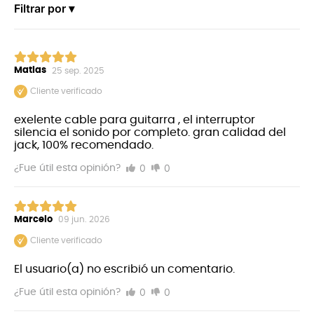
Filtrar por ▾
Matias
25 sep. 2025
Cliente verificado
exelente cable para guitarra , el interruptor
silencia el sonido por completo. gran calidad del
jack, 100% recomendado.
0
0
¿Fue útil esta opinión?
Marcelo
09 jun. 2026
Cliente verificado
El usuario(a) no escribió un comentario.
0
0
¿Fue útil esta opinión?