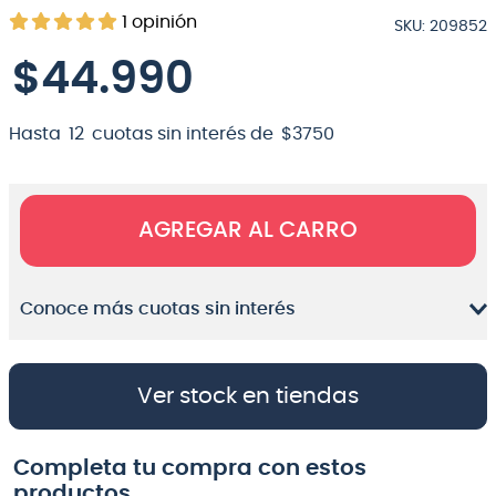
1
opinión
SKU
:
209852
8
.
micrófono
$
44
.
990
9
.
bateria
10
.
violin
Hasta
12
cuotas sin interés de
$
3750
AGREGAR AL CARRO
Conoce más cuotas sin interés
Ver stock en tiendas
Completa tu compra con estos
productos