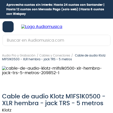
Aprovecha cuotas sin interés:
Hasta 24 cuotas con Santander |
Hasta 12 cuotas con Mercado Pago
(solo web) |
Hasta 6 cuotas
con Webpay
Buscar en Audiomusica.com
TÉRMINOS MÁS BUSCADOS
Audio Pro y Grabación
Cables y Conectores
Cable de audio Klotz
1
.
guitarra electrica
M1FS1K0500 - XLR hembra - jack TRS - 5 metros
2
.
bajo
3
.
guitarra electroacústica
4
.
pioneerdj
5
.
amplificador
Cable de audio Klotz M1FS1K0500 -
XLR hembra - jack TRS - 5 metros
6
.
teclado
Klotz
7
.
guitarra