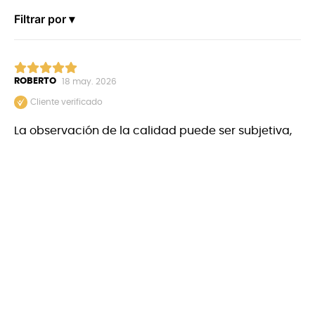
Filtrar por ▾
ROBERTO
18 may. 2026
Cliente verificado
La observación de la calidad puede ser subjetiva,
pero es muy fácil darse cuenta de su aislación... Al
golpearlo no transmite ruido y no tiene siseo de
base.
0
0
¿Fue útil esta opinión?
+
Nosotros