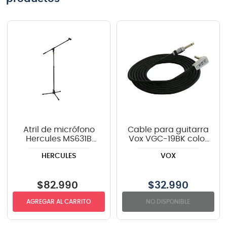
Atril de micrófono
Cable para guitarra
Hercules MS631B
Vox VGC-19BK color
con boom
negro - 6 metros
HERCULES
VOX
$
82
.
990
$
32.990
AGREGAR AL CARRITO
NO DISPONIBLE