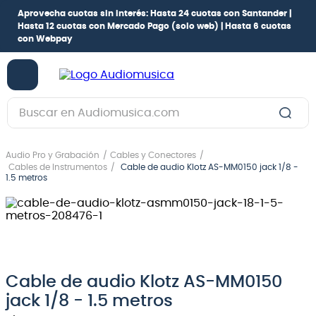
Aprovecha cuotas sin interés:
Hasta 24 cuotas con Santander |
Hasta 12 cuotas con Mercado Pago
(solo web) |
Hasta 6 cuotas
con Webpay
Buscar en Audiomusica.com
TÉRMINOS MÁS BUSCADOS
Audio Pro y Grabación
Cables y Conectores
1
.
guitarra electrica
Cables de Instrumentos
Cable de audio Klotz AS-MM0150 jack 1/8 -
1.5 metros
2
.
bajo
3
.
guitarra electroacústica
4
.
pioneerdj
5
.
amplificador
Cable de audio Klotz AS-MM0150
6
.
guitarra
jack 1/8 - 1.5 metros
7
.
teclado