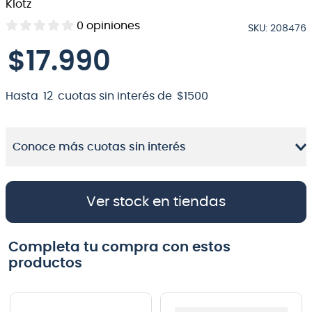
Klotz
8
.
bateria
0
opiniones
SKU
:
208476
9
.
micrófono
$
17
.
990
10
.
violin
Hasta
12
cuotas sin interés de
$
1500
Conoce más cuotas sin interés
Ver stock en tiendas
Completa tu compra con estos
productos