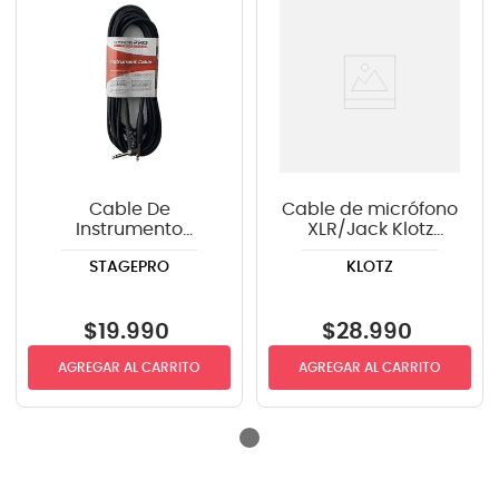
Cable De
Cable de micrófono
Instrumento
XLR/Jack Klotz
StagePRO SPG20GR
GRG1MP03.0 - 3m
STAGEPRO
KLOTZ
recto-angulo 6mts
$
19
.
990
$
28
.
990
AGREGAR AL CARRITO
AGREGAR AL CARRITO