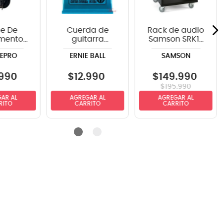
e De
Cuerda de
Rack de audio
umento
guitarra
Samson SRK12
ePRO
eléctrica Ernie
de 12 espacios
EPRO
ERNIE BALL
SAMSON
20GR
Ball P02225
angulo
Extra Slinky 8-
ts
38
990
$
12
.
990
$
149
.
990
$
195
.
990
AR AL
AGREGAR AL
AGREGAR AL
RITO
CARRITO
CARRITO