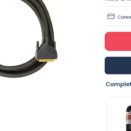
crófono
Conoc
teria
lin
Complet
Multipar
Atril Para
Rockcable
Guitarra
Stage Box
Acústica