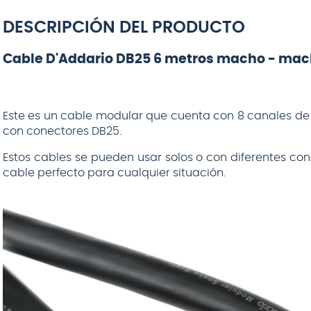
SAMSON
DESCRIPCIÓN DEL PRODUCTO
Cable D'Addario DB25 6 metros macho - ma
$
149
.
990
Este es un cable modular que cuenta con 8 canales de
$
195
.
990
con conectores DB25.
AGREGAR AL
CARRITO
Estos cables se pueden usar solos o con diferentes co
cable perfecto para cualquier situación.