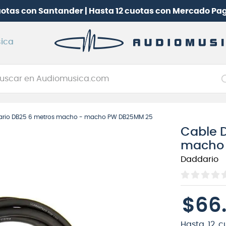
uotas con Santander | Hasta 12 cuotas con Mercado Pa
ica
car en Audiomusica.com
NOS MÁS BUSCADOS
ario DB25 6 metros macho - macho PW DB25MM 25
tarra electrica
Cable 
jo
macho
itarra electroacústica
Daddario
oneerdj
plificador
$
66
itarra
clado
Hasta
12
c