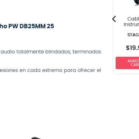
ROCKCABLE
HERCULES
RCL30915 16
Hercules
envíos - 4
TravLite GS301B
retornos - 15
metros
Cabl
Instr
cho PW DB25MM 25
Stag
STAG
SPG
recto-
6m
$
288
.
990
$
19
.
 audio totalmente blindados, terminados
$
41.990
AGREGAR AL
AGREG
NO DISPONIBLE
CARRITO
CAR
nexiones en cada extremo para ofrecer el