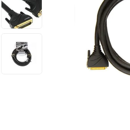
8
.
mi
9
.
ba
10
.
vio
-
23 %
Rack de audio
Samson SRK12
de 12 espacios