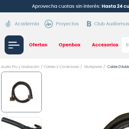
Aprovecha cuotas sin interés:
Hasta 24 c
Academia
Proyectos
Club Audiomus
Bus
Ofertas
Openbox
Accesorios
TÉRMI
Audio Pro y Grabación
Cables y Conectores
Multipares
Cable D'Add
1
.
gui
2
.
ba
3
.
gu
4
.
pi
5
.
am
6
.
gu
7
.
te