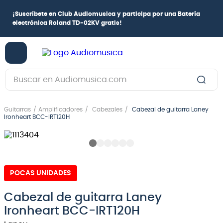
¡
Suscríbete en Club Audiomusica
y participa por una
Batería
electrónica Roland TD-02KV
gratis!
Buscar en Audiomusica.com
TÉRMINOS MÁS BUSCADOS
Guitarras
Amplificadores
Cabezales
Cabezal de guitarra Laney
1
.
guitarra electrica
Ironheart BCC-IRT120H
2
.
bajo
3
.
guitarra electroacústica
4
.
pioneerdj
POCAS UNIDADES
5
.
amplificador
Cabezal de guitarra Laney
6
.
guitarra
Ironheart BCC-IRT120H
7
.
teclado