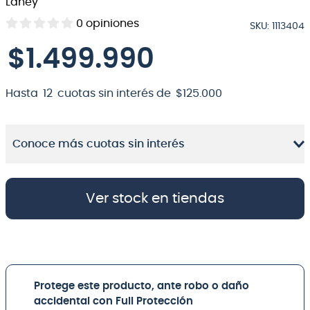
Laney
8
.
bateria
0
opiniones
SKU
:
1113404
9
.
micrófono
$
1
.
499
.
990
10
.
violin
Hasta
12
cuotas sin interés de
$
125
.
000
Conoce más cuotas sin interés
Ver stock en tiendas
Protege este producto, ante robo o daño
accidental con Full Protección