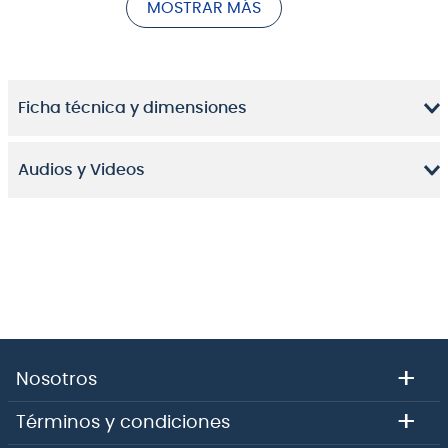
MOSTRAR MÁS
Ficha técnica y dimensiones
Audios y Videos
Fabricado a mano en el Reino Unido, el
IRONHEART
IRT120H
de Black Country Customs es un amplificador
de 120 vatios con un sonido a válvulas impresionante.
Un amplificador de sonido completamente moderno,
alta ganancia, mucha compresión suave y repleto de
funciones. El
BCC-IRT120H
es un amplificador
extremadamente versátil y de sonido agresivo.
+
Nosotros
+
Términos y condiciones