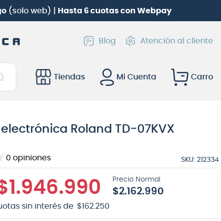
Roland TD-02KV
gratis!
Blog
Atención al cliente
Tiendas
Mi Cuenta
 electrónica Roland TD-07KVX
0
opiniones
SKU
:
212334
$
1
.
946
.
990
$
2
.
162
.
990
uotas sin interés de
$
162
.
250