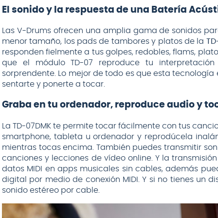
El sonido y la respuesta de una Batería Acúst
Las V-Drums ofrecen una amplia gama de sonidos para 
menor tamaño, los pads de tambores y platos de la
TD
responden fielmente a tus golpes, redobles, flams, plat
que el módulo TD-07 reproduce tu interpretación
sorprendente. Lo mejor de todo es que esta tecnología e
sentarte y ponerte a tocar.
Graba en tu ordenador, reproduce audio y to
La TD-07DMK te permite tocar fácilmente con tus cancio
smartphone, tableta u ordenador y reprodúcela inal
mientras tocas encima. También puedes transmitir soni
canciones y lecciones de vídeo online. Y la transmisió
datos MIDI en apps musicales sin cables, además puede
digital por medio de conexión MIDI. Y si no tienes un d
sonido estéreo por cable.