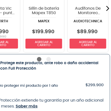
ta Vic
Sillín de batería
Audífonos De
 - punta
Mapex T850
Monitoreo
adera
Audio-
FIRTH
MAPEX
AUDIOTECHNICA
Technica ATH-
M30X
990
$
199
.
990
$
89
.
990
990
AR AL
AGREGAR AL
AGREGAR AL
RITO
CARRITO
CARRITO
Protege este producto, ante robo o daño accidental
con Full Protección
$299.900
ro proteger mi producto por 1 año
 Protección extiende tu garantía por un año adicional
8 meses.
Saber más