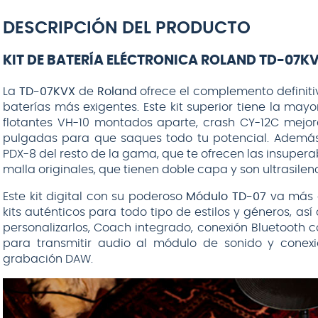
DESCRIPCIÓN DEL PRODUCTO
KIT DE BATERÍA ELÉCTRONICA ROLAND TD-07K
$
89
.
990
La
TD-07KVX
de
Roland
ofrece el complemento definitiv
baterías más exigentes. Este kit superior tiene la mayo
AGREGAR AL
flotantes VH-10 montados aparte, crash CY-12C mejo
CARRITO
pulgadas para que saques todo tu potencial. Además,
PDX-8 del resto de la gama, que te ofrecen las insuper
malla originales, que tienen doble capa y son ultrasilen
Este kit digital con su poderoso
Módulo TD-07
va más a
kits auténticos para todo tipo de estilos y géneros, a
personalizarlos, Coach integrado, conexión Bluetooth 
para transmitir audio al módulo de sonido y conex
grabación DAW.