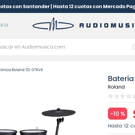
b Audiomusica
y participa por una
Batería electrónica 
ica
car en Audiomusica.com
NOS MÁS BUSCADOS
ctrónica Roland TD-07KVX
tarra electrica
Batería
jo
Roland
itarra electroacústica
oneerdj
plificador
-
10 %
clado
Hasta
12
c
itarra