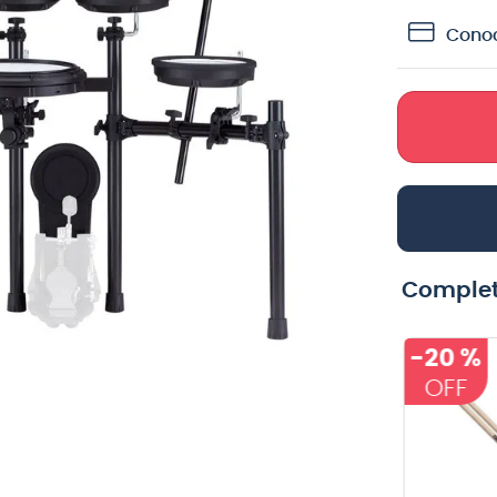
crófono
Conoc
teria
lin
Complet
-
20 %
Baqueta Vic
Pedal doble
Firth de
Mapex P600TW
madera con
VIC FIRTH
MAPEX
punta de nylon
2BN AMERICAN