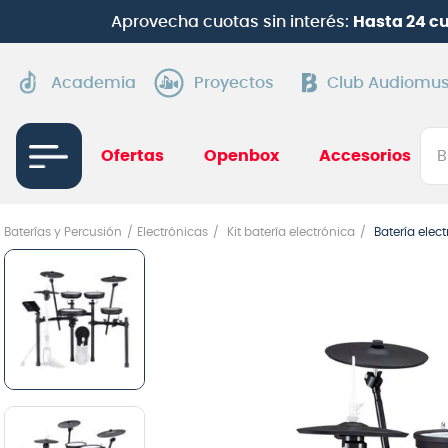
¡
Suscríbete en Clu
Academia
Proyectos
Club Audiomus
Bus
Ofertas
Openbox
Accesorios
TÉRMI
Baterías y Percusión
Electrónicas
Kit batería electrónica
Batería ele
1
.
gui
2
.
ba
3
.
gu
4
.
pi
5
.
am
6
.
te
7
.
gu