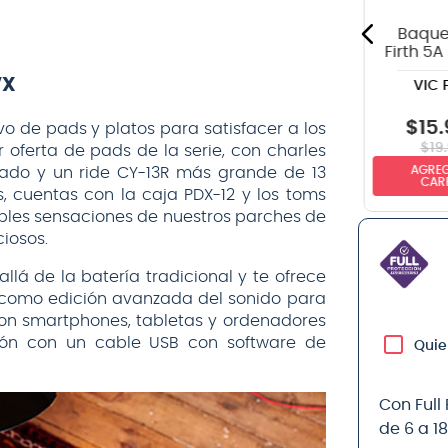
CLASSIC
Baque
Firth 5A
de m
VX
VIC 
$
19
.
990
$
15
.
o de pads y platos para satisfacer a los
$
267.990
$
19
.
r oferta de pads de la serie, con charles
AGREGAR AL
AGREG
rado y un ride CY-13R más grande de 13
NO DISPONIBLE
CARRITO
CAR
 cuentas con la caja PDX-12 y los toms
ables sensaciones de nuestros parches de
ciosos.
llá de la batería tradicional y te ofrece
sí como edición avanzada del sonido para
con smartphones, tabletas y ordenadores
ión con un cable USB con software de
Quie
Con Full
de 6 a 1