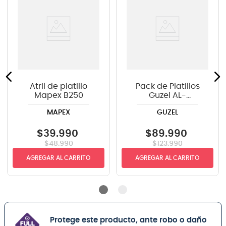
Atril de platillo
Pack de Platillos
Mapex B250
Guzel AL-
14H+16C+18C+20R
MAPEX
GUZEL
$
39
.
990
$
89
.
990
$
48
.
990
$
123
.
990
AGREGAR AL CARRITO
AGREGAR AL CARRITO
Protege este producto, ante robo o daño