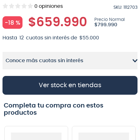
0
opiniones
SKU
:
1112703
8
.
micrófono
$
659
.
990
9
.
bateria
-
18 %
$
799
.
990
10
.
violin
Hasta
12
cuotas sin interés de
$
55
.
000
Conoce más cuotas sin interés
Ver stock en tiendas
Completa tu compra con estos
productos