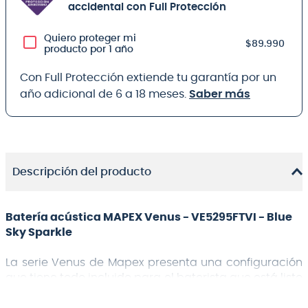
accidental con Full Protección
Quiero proteger mi
$89.990
producto por 1 año
Con Full Protección extiende tu garantía por un
año adicional de 6 a 18 meses.
Saber más
Descripción del producto
Batería acústica MAPEX Venus - VE5295FTVI - Blue
Sky Sparkle
La serie Venus de Mapex presenta una configuración
que tiene todo incluido para el baterista que está listo
para comenzar en el mundo de la percusión. Las
maderas 100% de álamo equipadas con bordes de