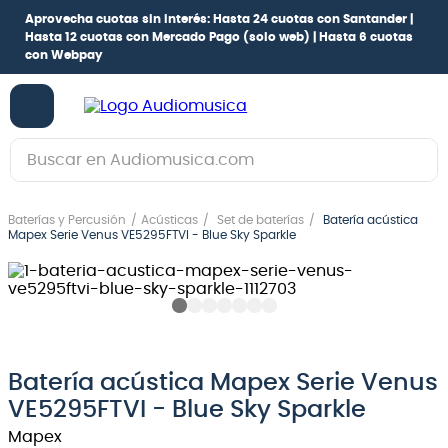
Aprovecha cuotas sin interés:
Hasta 24 cuotas con Santander |
Hasta 12 cuotas con Mercado Pago
(solo web) |
Hasta 6 cuotas
con Webpay
Buscar en Audiomusica.com
TÉRMINOS MÁS BUSCADOS
Baterías y Percusión
Acústicas
Set de baterías
Batería acústica
1
.
guitarra electrica
Mapex Serie Venus VE5295FTVI - Blue Sky Sparkle
2
.
bajo
3
.
guitarra electroacústica
4
.
pioneerdj
5
.
amplificador
Batería acústica Mapex Serie Venus
VE5295FTVI - Blue Sky Sparkle
6
.
guitarra
Mapex
7
.
teclado