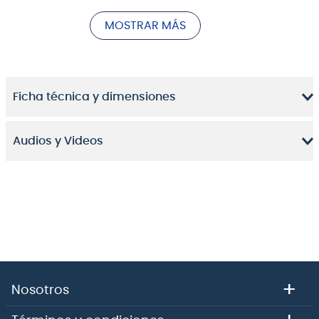
soporte Mapex SONIClear™ producen tonos ricos, un
MOSTRAR MÁS
crujido robusto en la caja y un golpe grave y
contundente en el bombo.
Ficha técnica y dimensiones
Audios y Videos
+
Nosotros