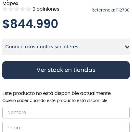
Mapex
8
.
bateria
0
opiniones
Referencia
:
1112700
9
.
micrófono
$
844.990
10
.
violin
Conoce más cuotas sin interés
Ver stock en tiendas
Este producto no está disponible actualmente
Quiero saber cuando este producto está disponible