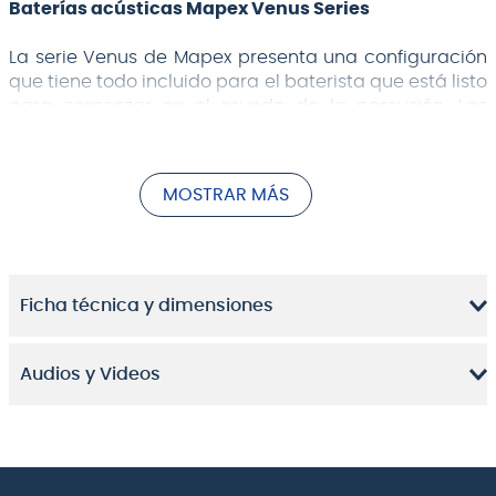
Baterías acústicas Mapex Venus Series
La serie Venus de Mapex presenta una configuración
que tiene todo incluido para el baterista que está listo
para comenzar en el mundo de la percusión. Las
maderas 100% de álamo equipadas con bordes de
soporte Mapex SONIClear™ producen tonos ricos, un
crujido robusto en la caja y un golpe contundente en
MOSTRAR MÁS
el bombo.
Ficha técnica y dimensiones
Audios y Videos
video referencial de Mapex, configuración y
hardware detallado en ficha técnica.