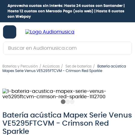
Aprovecha cuotas sin interés:
Hasta 24 cuotas con Santander |
Hasta 12 cuotas con Mercado Pago
(solo web) |
Hasta 6 cuotas
con Webpay
Buscar en Audiomusica.com
TÉRMINOS MÁS BUSCADOS
Baterías y Percusión
Acústicas
Set de baterías
Batería acústica
1
.
guitarra electrica
Mapex Serie Venus VE5295FTCVM - Crimson Red Sparkle
2
.
bajo
3
.
guitarra electroacústica
4
.
pioneerdj
5
.
amplificador
Batería acústica Mapex Serie Venus
VE5295FTCVM - Crimson Red
6
.
guitarra
Sparkle
7
.
teclado