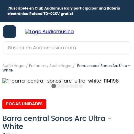
¡
Suscríbete en Club Audiomusica
y participa por una
Batería
electrónica Roland TD-02KV
gratis!
Buscar en Audiomusica.com
TÉRMINOS MÁS BUSCADOS
Audio Hogar
Parlantes y Audio Hogar
Barra central Sonos Arc Ultra -
1
.
guitarra electrica
White
2
.
bajo
3
.
guitarra electroacústica
4
.
pioneerdj
POCAS UNIDADES
5
.
amplificador
Barra central Sonos Arc Ultra -
6
.
guitarra
White
7
.
teclado