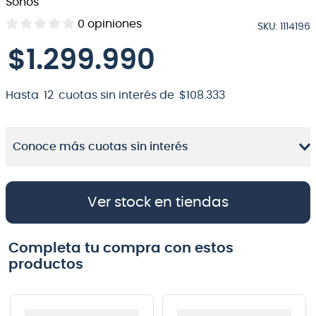
Sonos
8
.
bateria
0
opiniones
SKU
:
1114196
9
.
micrófono
$
1
.
299
.
990
10
.
violin
Hasta
12
cuotas sin interés de
$
108
.
333
Conoce más cuotas sin interés
Ver stock en tiendas
Completa tu compra con estos
productos