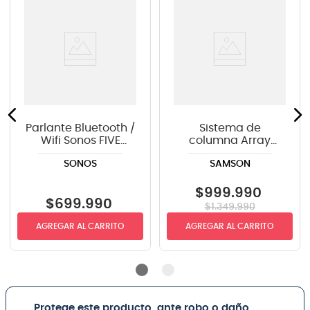
Parlante Bluetooth /
Sistema de
Wifi Sonos FIVE
columna Array
Ultimate - White
portable Samson
SONOS
SAMSON
Resound VX8.1
$
999
.
990
$
699
.
990
$
1
.
349
.
990
AGREGAR AL CARRITO
AGREGAR AL CARRITO
Protege este producto, ante robo o daño