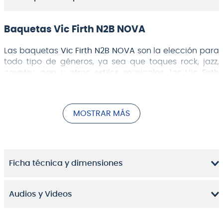
Baquetas Vic Firth N2B NOVA
Las baquetas
Vic Firth N2B NOVA
son la elección para
todo tipo de géneros, ya sea que toques rock, jazz,
country, pop u otros estilos musicales, las Vic Firth
están hechas para adaptarse a tus gustos, de rango
B para proporcionar un rango económico de la gama
estándar. Un diámetro y una longitud equilibrados,
MOSTRAR MÁS
junto con una conicidad rápida que se nivela antes
de la punta. La mayor calidad de articulación permite
esquemas de afinación de tono más bajo.
Características principales
Ficha técnica y dimensiones
Punta de madera, forma de lágrima
Ideal para tocar rock, jazz, country, pop, banda y
Audios y Videos
practicar
Madera nogal de conicidad rápida y punta en