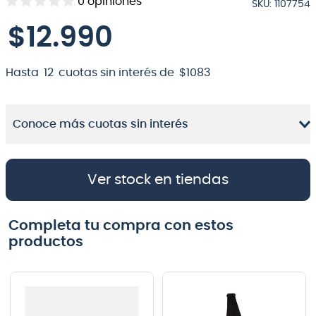
0
opiniones
SKU
:
1107754
8
.
micrófono
$
12
.
990
9
.
bateria
10
.
violin
Hasta
12
cuotas sin interés de
$
1083
Conoce más cuotas sin interés
Ver stock en tiendas
Completa tu compra con estos
productos