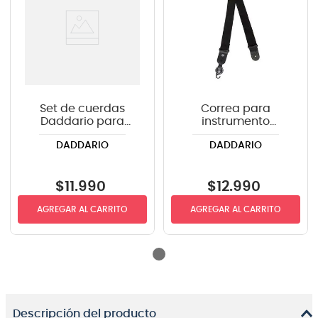
Set de cuerdas
Correa para
Daddario para
instrumento
guitarra eléctrica
Daddario PWS100
DADDARIO
DADDARIO
EXL110 .010-.046
color negro
$
11
.
990
$
12
.
990
AGREGAR AL CARRITO
AGREGAR AL CARRITO
Descripción del producto