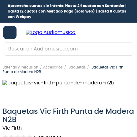
Aprovecha cuotas sin interés:
Hasta 24 cuotas con Santander |
Hasta 12 cuotas con Mercado Pago
(solo web) |
Hasta 6 cuotas
con Webpay
Buscar en Audiomusica.com
TÉRMINOS MÁS BUSCADOS
Baterías y Percusión
Accesorios
Baquetas
Baquetas Vic Firth
1
.
guitarra electrica
Punta de Madera N2B
2
.
bajo
3
.
guitarra electroacústica
4
.
pioneerdj
Baquetas Vic Firth Punta de Madera
5
.
amplificador
N2B
6
.
guitarra
Vic Firth
7
.
teclado