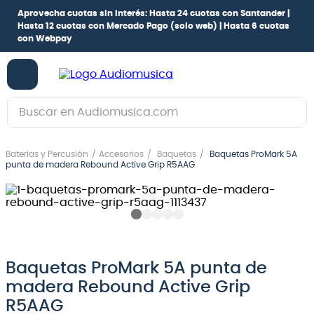
Aprovecha cuotas sin interés:
Hasta 24 cuotas con Santander |
Hasta 12 cuotas con Mercado Pago
(solo web) |
Hasta 6 cuotas
con Webpay
Buscar en Audiomusica.com
TÉRMINOS MÁS BUSCADOS
Baterías y Percusión
Accesorios
Baquetas
Baquetas ProMark 5A
1
.
guitarra electrica
punta de madera Rebound Active Grip R5AAG
2
.
bajo
3
.
guitarra electroacústica
4
.
pioneerdj
5
.
amplificador
Baquetas ProMark 5A punta de
madera Rebound Active Grip
6
.
teclado
R5AAG
7
.
guitarra