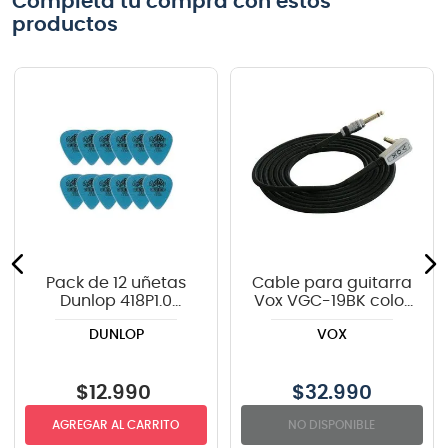
Completa tu compra con estos
productos
Pack de 12 uñetas
Cable para guitarra
Dunlop 418P1.0
Vox VGC-19BK color
TORTEX
negro - 6 metros
DUNLOP
VOX
$
12
.
990
$
32.990
AGREGAR AL CARRITO
NO DISPONIBLE