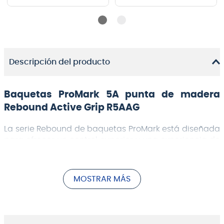
Descripción del producto
Baquetas ProMark 5A punta de madera
Rebound Active Grip R5AAG
La serie Rebound de baquetas ProMark está diseñada
para ofrecer un control superior y una experiencia de
toque equilibrada, ideal para bateristas que buscan
precisión y versatilidad en su ejecución. Estas
baquetas están fabricadas con hickory para
MOSTRAR MÁS
garantizar durabilidad, respuesta óptima y un sonido
cálido.