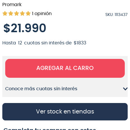
Promark
8
.
micrófono
1
opinión
SKU
:
1113437
9
.
bateria
$
21
.
990
10
.
violin
Hasta
12
cuotas sin interés de
$
1833
AGREGAR AL CARRO
Conoce más cuotas sin interés
Ver stock en tiendas