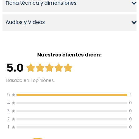
Ficha técnica y dimensiones
Audios y Videos
Nuestros clientes dicen:
5.0
Basado en
1
opiniones
5
1
4
0
3
0
2
0
1
0
El diseño incluye un perfil ajustado para un rebote