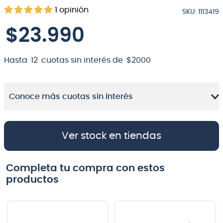
1
opinión
SKU
:
1113419
8
.
micrófono
$
23
.
990
9
.
bateria
10
.
violin
Hasta
12
cuotas sin interés de
$
2000
Conoce más cuotas sin interés
Ver stock en tiendas
Completa tu compra con estos
productos