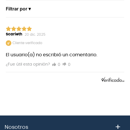
era espacial, solo nogal natural endurecido con
Filtrar por ▾
llama.
Scarleth
20 dic. 2025
Cliente verificado
El usuario(a) no escribió un comentario.
0
0
¿Fue útil esta opinión?
+
Nosotros
Punta de Madera