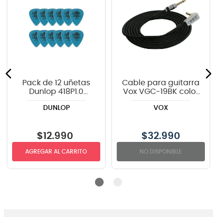
Pack de 12 uñetas
Cable para guitarra
Dunlop 418P1.0
Vox VGC-19BK color
TORTEX
negro - 6 metros
DUNLOP
VOX
$
12
.
990
$
32.990
AGREGAR AL CARRITO
NO DISPONIBLE