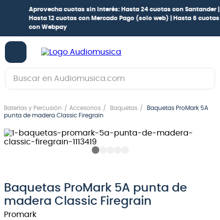
Aprovecha cuotas sin interés:
Hasta 24 cuotas con Santander |
Hasta 12 cuotas con Mercado Pago
(solo web) |
Hasta 6 cuotas
con Webpay
Buscar en Audiomusica.com
TÉRMINOS MÁS BUSCADOS
Baterías y Percusión
Accesorios
Baquetas
Baquetas ProMark 5A
1
.
guitarra electrica
punta de madera Classic Firegrain
2
.
bajo
3
.
guitarra electroacústica
4
.
pioneerdj
5
.
amplificador
Baquetas ProMark 5A punta de
madera Classic Firegrain
6
.
teclado
Promark
7
.
guitarra