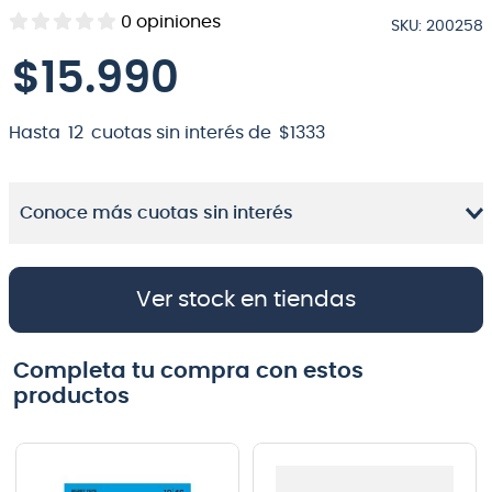
0
opiniones
SKU
:
200258
8
.
micrófono
$
15
.
990
9
.
bateria
10
.
violin
Hasta
12
cuotas sin interés de
$
1333
Conoce más cuotas sin interés
Ver stock en tiendas
Completa tu compra con estos
productos