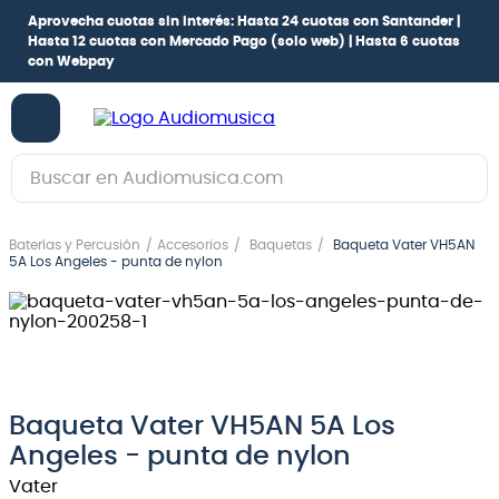
Aprovecha cuotas sin interés:
Hasta 24 cuotas con Santander |
Hasta 12 cuotas con Mercado Pago
(solo web) |
Hasta 6 cuotas
con Webpay
Buscar en Audiomusica.com
TÉRMINOS MÁS BUSCADOS
Baterías y Percusión
Accesorios
Baquetas
Baqueta Vater VH5AN
1
.
guitarra electrica
5A Los Angeles - punta de nylon
2
.
bajo
3
.
guitarra electroacústica
4
.
pioneerdj
5
.
amplificador
Baqueta Vater VH5AN 5A Los
Angeles - punta de nylon
6
.
guitarra
Vater
7
.
teclado