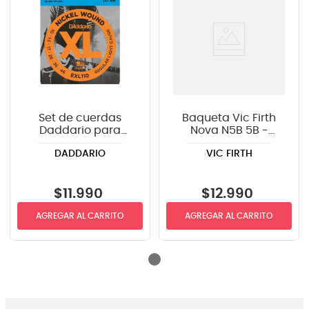
Set de cuerdas
Baqueta Vic Firth
Daddario para
Nova N5B 5B -
guitarra eléctrica
punta de madera
DADDARIO
VIC FIRTH
EXL110 .010-.046
$
11
.
990
$
12
.
990
AGREGAR AL CARRITO
AGREGAR AL CARRITO