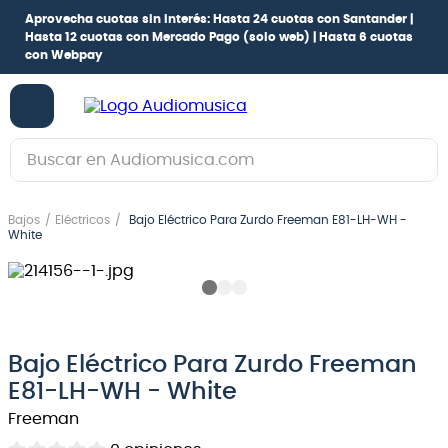
Aprovecha cuotas sin interés:
Hasta 24 cuotas con Santander |
Hasta 12 cuotas con Mercado Pago
(solo web) |
Hasta 6 cuotas
con Webpay
Buscar en Audiomusica.com
TÉRMINOS MÁS BUSCADOS
Bajos
Eléctricos
Bajo Eléctrico Para Zurdo Freeman E81-LH-WH -
1
.
guitarra electrica
White
2
.
bajo
3
.
guitarra electroacústica
4
.
pioneerdj
Bajo Eléctrico Para Zurdo Freeman
5
.
amplificador
E81-LH-WH - White
6
.
guitarra
Freeman
7
.
teclado