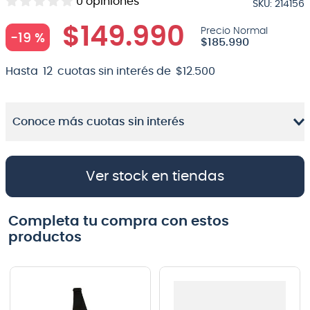
0
opiniones
SKU
:
214156
8
.
micrófono
$
149
.
990
-
19 %
$
185
.
990
9
.
bateria
10
.
violin
Hasta
12
cuotas sin interés de
$
12
.
500
Conoce más cuotas sin interés
Ver stock en tiendas
Completa tu compra con estos
productos