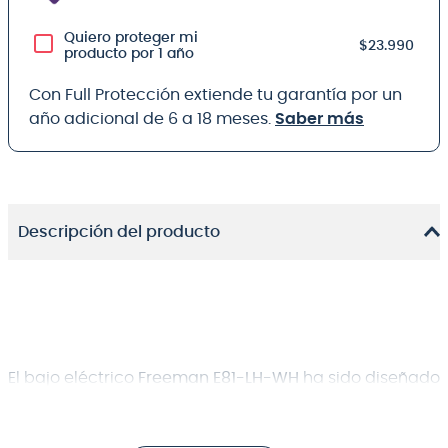
Quiero proteger mi
$23.990
producto por 1 año
Con Full Protección extiende tu garantía por un
año adicional de 6 a 18 meses.
Saber más
Descripción del producto
El bajo eléctrico
Freeman E81-LH-WH
ha sido diseñado
específicamente para ofrecer al músico
zurdo
un
instrumento con un desempeño de nivel profesional
sin compromisos. Su cuerpo de
Tilo (Basswood)