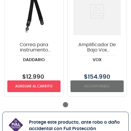
Correa para
Amplificador De
instrumento
Bajo Vox
Daddario PWS100
PATHFINDER 10
DADDARIO
VOX
color negro
$
12
.
990
$
154.990
AGREGAR AL CARRITO
NO DISPONIBLE
Protege este producto, ante robo o daño
accidental con Full Protección