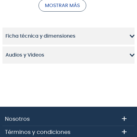
MOSTRAR MÁS
proporciona una base acústica excepcional,
caracterizada por una
respuesta de frecuencia
plana
y equilibrada que resalta los armónicos naturales del
instrumento. Esta elección técnica asegura una
durabilidad
estructural óptima frente al uso diario en
Ficha técnica y dimensiones
traslados, ensayos y sesiones de grabación,
permitiendo que el bajista se concentre
exclusivamente en su ejecución con un instrumento
Audios y Videos
ligero que reduce la fatiga en presentaciones
prolongadas.
Ergonomía de mástil optimizada para una
ejecución fluida.
+
Nosotros
El mástil de
Arce
con perfil
C moderno
es el estándar
para quienes buscan una comodidad absoluta y una
+
Términos y condiciones
velocidad de desplazamiento superior. Equipado con