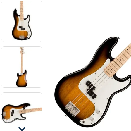
8
.
ba
9
.
mi
10
.
vio