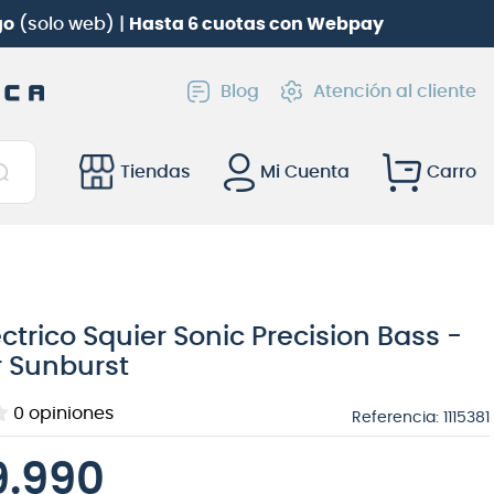
 Roland TD-02KV
gratis!
Blog
Atención al cliente
Tiendas
Mi Cuenta
éctrico Squier Sonic Precision Bass -
r Sunburst
0
opiniones
Referencia
:
1115381
9.990