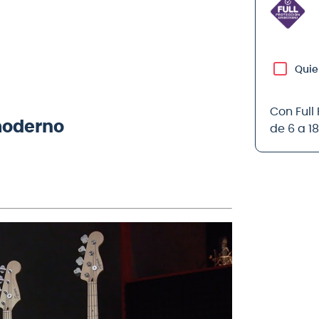
Quie
Con Full
moderno
de 6 a 1