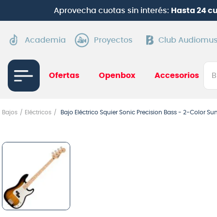
¡
Suscríbete en Cl
Academia
Proyectos
Club Audiomus
Bus
Ofertas
Openbox
Accesorios
TÉRMI
Bajos
Eléctricos
Bajo Eléctrico Squier Sonic Precision Bass - 2-Color Su
1
.
gui
2
.
ba
3
.
gu
4
.
pi
5
.
am
6
.
gu
7
.
te