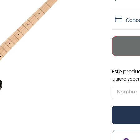
teria
Conoc
crófono
lin
Este produ
Quiero saber