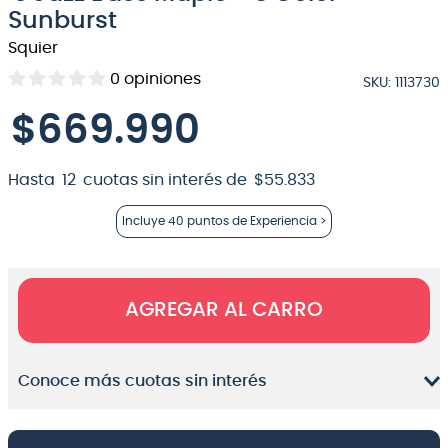
Sunburst
8
.
micrófono
Squier
9
.
bateria
0
opiniones
SKU
:
1113730
10
.
violin
$
669
.
990
Hasta
12
cuotas sin interés de
$
55
.
833
Incluye
40 puntos
de Experiencia >
AGREGAR AL CARRO
Conoce más cuotas sin interés