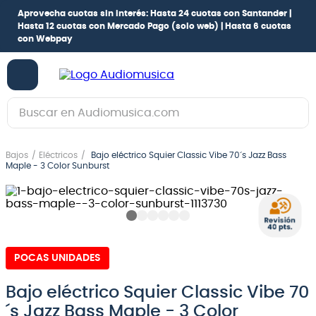
Aprovecha cuotas sin interés:
Hasta 24 cuotas con Santander |
Hasta 12 cuotas con Mercado Pago
(solo web) |
Hasta 6 cuotas
con Webpay
Buscar en Audiomusica.com
TÉRMINOS MÁS BUSCADOS
Bajos
Eléctricos
Bajo eléctrico Squier Classic Vibe 70´s Jazz Bass
1
.
guitarra electrica
Maple - 3 Color Sunburst
2
.
bajo
3
.
guitarra electroacústica
4
.
pioneerdj
POCAS UNIDADES
5
.
amplificador
6
.
guitarra
Bajo eléctrico Squier Classic Vibe 70
´s Jazz Bass Maple - 3 Color
7
.
teclado