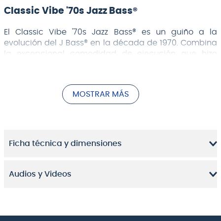
Classic Vibe '70s Jazz Bass®
El Classic Vibe '70s Jazz Bass® es un guiño a la
evolución del J Bass® en la década de 1970. Combina
la excepcional comodidad de ejecución que hizo
famoso al bajo con su versatilidad y potencia.
Cápsulas de bobina e imanes de Alnico. Diseñado
desde cero para tocar con facilidad, este bajo cuenta
MOSTRAR MÁS
con un cómodo y delgado perfil de mástil en "C", un
radio de diapasón de 9.5 "(241 mm), trastes estrechos
y altos y un puente de estilo vintage con monturas
estriadas para mayor estabilidad de la cuerda.
Ficha técnica y dimensiones
Este modelo retro de Squier también presenta en el
cabezal una serigrafía tomada de los modelos de la
década de 1970, un magnífico herraje niquelado y un
Audios y Videos
elegante acabado brillante del mástil cuyo tono
vintage le da un estilo clásico.
Características