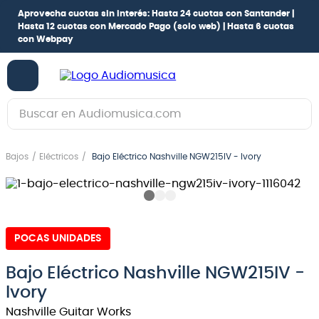
Aprovecha cuotas sin interés:
Hasta 24 cuotas con Santander |
Hasta 12 cuotas con Mercado Pago
(solo web) |
Hasta 6 cuotas
con Webpay
Buscar en Audiomusica.com
TÉRMINOS MÁS BUSCADOS
Bajos
Eléctricos
Bajo Eléctrico Nashville NGW215IV - Ivory
1
.
guitarra electrica
2
.
bajo
3
.
guitarra electroacústica
POCAS UNIDADES
4
.
pioneerdj
5
.
amplificador
Bajo Eléctrico Nashville NGW215IV -
Ivory
6
.
guitarra
Nashville Guitar Works
7
.
teclado