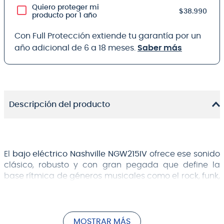
Quiero proteger mi
$38.990
producto por 1 año
Con Full Protección extiende tu garantía por un
año adicional de 6 a 18 meses.
Saber más
Descripción del producto
El
bajo eléctrico Nashville NGW215IV
ofrece ese sonido
clásico, robusto y con gran pegada que define la
base rítmica de géneros musicales como el rock, funk,
blues y pop. Gracias a su configuración con una
pastilla
ceramic split single-coil
, este instrumento
entrega frecuencias bajas profundas con una
excelente respuesta armónica y medios enfocados,
MOSTRAR MÁS