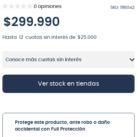
0
opiniones
SKU
:
1116042
8
.
bateria
$
299
.
990
9
.
micrófono
10
.
violin
Hasta
12
cuotas sin interés de
$
25
.
000
Conoce más cuotas sin interés
Ver stock en tiendas
Protege este producto, ante robo o daño
accidental con Full Protección