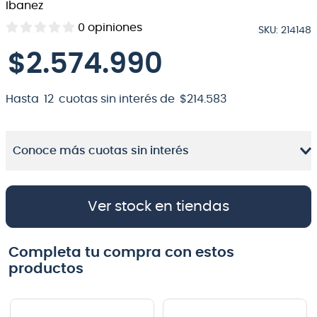
Ibanez
8
.
bateria
0
opiniones
SKU
:
214148
9
.
micrófono
$
2
.
574
.
990
10
.
violin
Hasta
12
cuotas sin interés de
$
214
.
583
Conoce más cuotas sin interés
Ver stock en tiendas
Completa tu compra con estos
productos