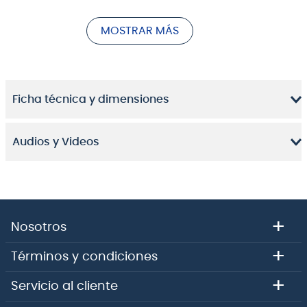
MOSTRAR MÁS
Ficha técnica y dimensiones
Audios y Videos
+
Nosotros
+
Términos y condiciones
El
Ibanez SR Prestige SR3500
en Negro (
Black
) es la
+
Servicio al cliente
cúspide de la ingeniería de bajos. Perteneciente a la