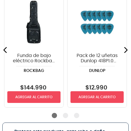
Funda de bajo
Pack de 12 uñetas
eléctrico Rockbag
Dunlop 418P1.0
RB20845B color
TORTEX
ROCKBAG
DUNLOP
negro
$
144
.
990
$
12
.
990
AGREGAR AL CARRITO
AGREGAR AL CARRITO