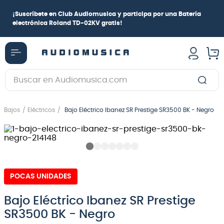
¡
Suscríbete en Club Audiomusica
y participa por una
Batería
electrónica Roland TD-02KV
gratis!
Buscar en Audiomusica.com
TÉRMINOS MÁS BUSCADOS
Bajos
Eléctricos
Bajo Eléctrico Ibanez SR Prestige SR3500 BK - Negro
1
.
guitarra electrica
2
.
bajo
3
.
guitarra electroacústica
4
.
pioneerdj
POCAS UNIDADES
5
.
amplificador
Bajo Eléctrico Ibanez SR Prestige
6
.
guitarra
SR3500 BK - Negro
7
.
teclado