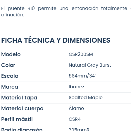
El puente B10 permite una entonación totalmente a
afinación.
FICHA TÉCNICA Y DIMENSIONES
Modelo
GSR200SM
Color
Natural Gray Burst
Escala
864mm/34"
Marca
Ibanez
Material tapa
Spalted Maple
Material cuerpo
Álamo
Perfil mástil
GSR4
Radio diapasón
305mmR