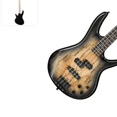
8
.
ba
9
.
mi
10
.
vio