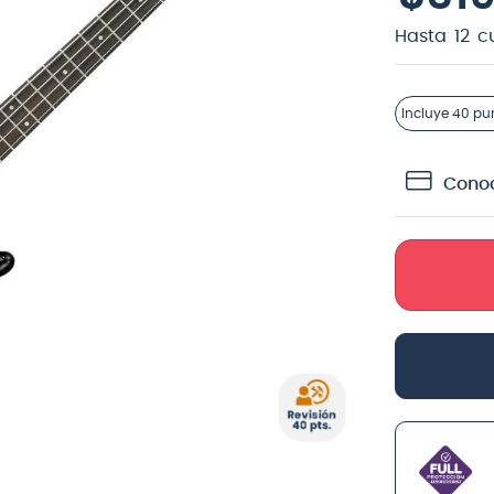
teria
Hasta
12
c
crófono
lin
Incluye
40 pu
Conoc