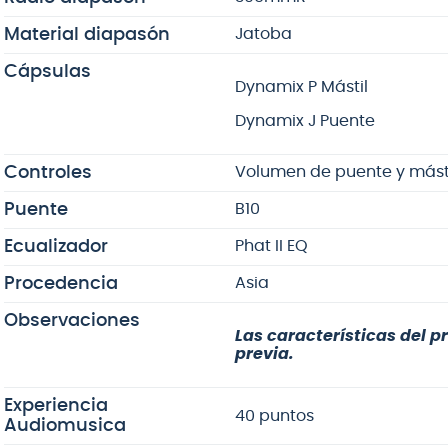
Material diapasón
Jatoba
Cápsulas
Dynamix P Mástil
Dynamix J Puente
Controles
Volumen de puente y mástil,
Puente
B10
Ecualizador
Phat II EQ
Procedencia
Asia
Observaciones
Las características del p
previa.
Experiencia
40 puntos
Audiomusica