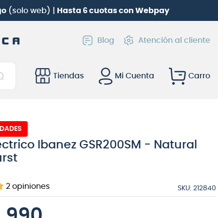
go
(solo web) |
Hasta 6 cuotas con Webpay
Blog
Atención al cliente
Tiendas
Mi Cuenta
IDADES
éctrico Ibanez GSR200SM - Natural
rst
2
opiniones
SKU
:
212840
9
.
990