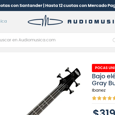
uotas con Santander | Hasta 12 cuotas con Mercado Pa
ica
car en Audiomusica.com
NOS MÁS BUSCADOS
tarra electrica
POCAS UN
jo
Bajo el
itarra electroacústica
Gray Bu
oneerdj
Ibanez
plificador
itarra
$
31
clado