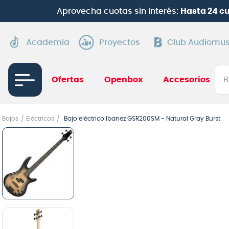
Aprovecha cuotas sin interés:
Hasta 24 c
Academia
Proyectos
Club Audiomus
Bus
Ofertas
Openbox
Accesorios
TÉRMI
Bajos
Eléctricos
Bajo eléctrico Ibanez GSR200SM - Natural Gray Burst
1
.
gui
2
.
ba
3
.
gu
4
.
pi
5
.
am
6
.
gu
7
.
te