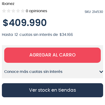
Ibanez
8
.
bateria
0
opiniones
SKU
:
214530
9
.
micrófono
$
409
.
990
10
.
violin
Hasta
12
cuotas sin interés de
$
34
.
166
AGREGAR AL CARRO
Conoce más cuotas sin interés
Ver stock en tiendas