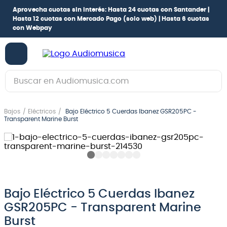
Aprovecha cuotas sin interés:
Hasta 24 cuotas con Santander |
Hasta 12 cuotas con Mercado Pago
(solo web) |
Hasta 6 cuotas
con Webpay
Buscar en Audiomusica.com
TÉRMINOS MÁS BUSCADOS
Bajos
Eléctricos
Bajo Eléctrico 5 Cuerdas Ibanez GSR205PC -
1
.
guitarra electrica
Transparent Marine Burst
2
.
bajo
3
.
guitarra electroacústica
4
.
pioneerdj
5
.
amplificador
Bajo Eléctrico 5 Cuerdas Ibanez
GSR205PC - Transparent Marine
6
.
guitarra
Burst
7
.
teclado