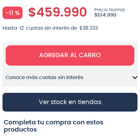
8
.
teclado
$
459
.
990
-
11 %
$
514
.
990
9
.
micrófono
Hasta
12
cuotas sin interés de
$
38
.
333
10
.
violin
AGREGAR AL CARRO
Conoce más cuotas sin interés
Ver stock en tiendas
Completa tu compra con estos
productos