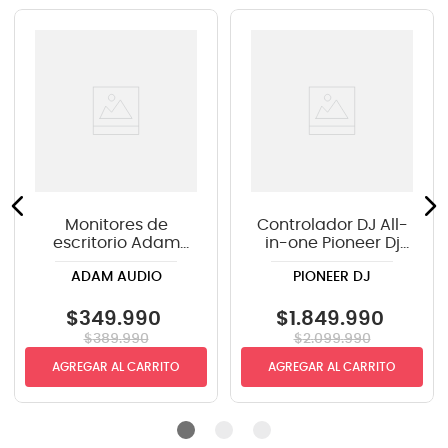
Monitores de
Controlador DJ All-
escritorio Adam
in-one Pioneer Dj
Audio D3V - Black
AlphaTheta Omnis-
ADAM AUDIO
PIONEER DJ
Duo
$
349
.
990
$
1
.
849
.
990
$
389
.
990
$
2
.
099
.
990
AGREGAR AL CARRITO
AGREGAR AL CARRITO