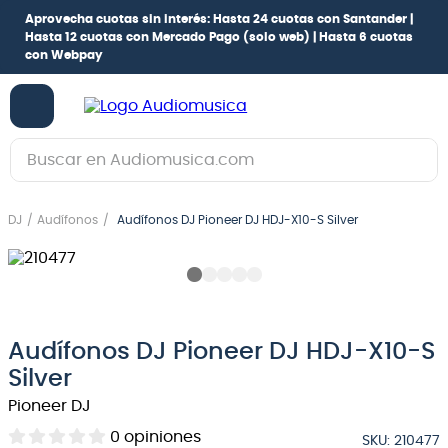
Aprovecha cuotas sin interés:
Hasta 24 cuotas con Santander |
Hasta 12 cuotas con Mercado Pago
(solo web) |
Hasta 6 cuotas
con Webpay
Buscar en Audiomusica.com
TÉRMINOS MÁS BUSCADOS
DJ
Audífonos
Audífonos DJ Pioneer DJ HDJ-X10-S Silver
1
.
guitarra electrica
2
.
bajo
3
.
guitarra electroacústica
4
.
amplificador
Audífonos DJ Pioneer DJ HDJ-X10-S
5
.
pioneerdj
Silver
Pioneer DJ
6
.
guitarra
0
opiniones
7
.
bateria
SKU
:
210477