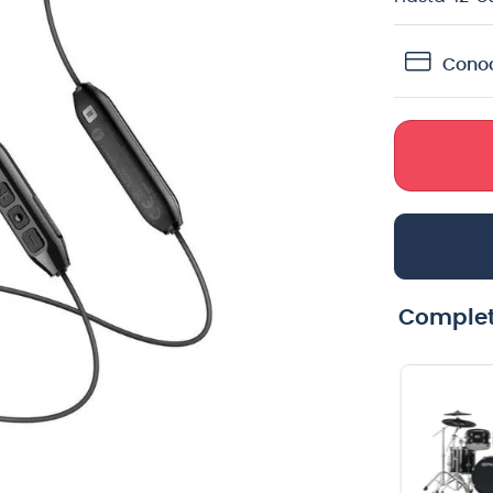
crófono
Conoc
teria
lin
Complet
Correa de
Cuerdas
guitarra Perri's
guitarra
Leathers The
eléctrica Ernie