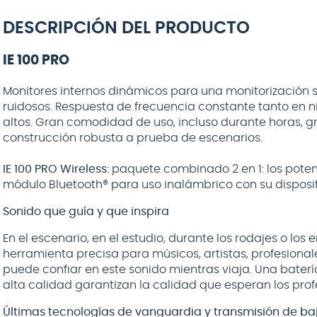
VOX
negro - 6
metros
DESCRIPCIÓN DEL PRODUCTO
IE 100 PRO
Monitores internos dinámicos para una monitorización 
ruidosos. Respuesta de frecuencia constante tanto en 
$
32.990
altos. Gran comodidad de uso, incluso durante horas, g
construcción robusta a prueba de escenarios.
NO DISPONIBLE
IE 100 PRO Wireless:
paquete combinado 2 en 1: los potent
módulo Bluetooth® para uso inalámbrico con su disposit
Sonido que guía y que inspira
En el escenario, en el estudio, durante los rodajes o los 
herramienta precisa para músicos, artistas, profesionale
puede confiar en este sonido mientras viaja. Una bater
alta calidad garantizan la calidad que esperan los prof
Últimas tecnologías de vanguardia y transmisión de ba