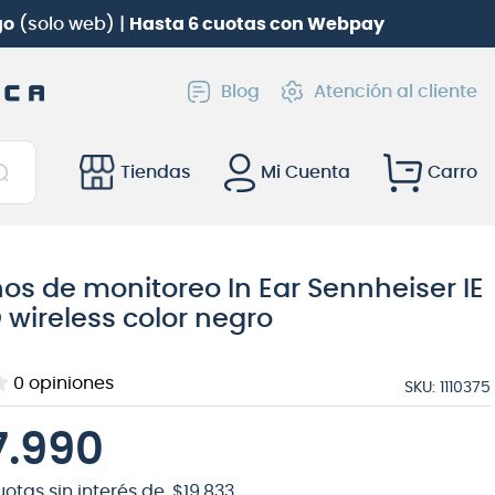
go
(solo web) |
Hasta 6 cuotas con Webpay
Blog
Atención al cliente
Tiendas
Mi Cuenta
os de monitoreo In Ear Sennheiser IE
 wireless color negro
0
opiniones
SKU
:
1110375
7
.
990
uotas sin interés de
$
19
.
833