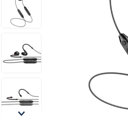
8
.
mi
9
.
ba
10
.
vio
Cable para
guitarra Vox
VGC-19BK color