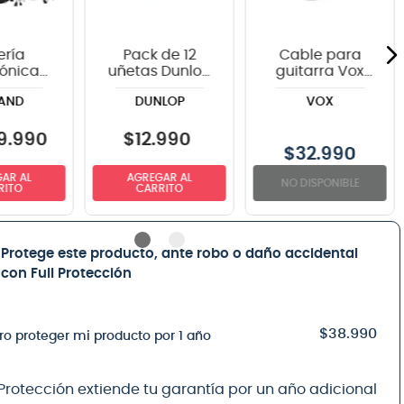
ería
Pack de 12
Cable para
rónica
uñetas Dunlop
guitarra Vox
 VAD516
418P1.0 TORTEX
VGC-19BK color
AND
DUNLOP
VOX
rums
negro - 6
metros
9
.
990
$
12
.
990
$
32.990
AR AL
AGREGAR AL
NO DISPONIBLE
RITO
CARRITO
Protege este producto, ante robo o daño accidental
con Full Protección
$38.990
ro proteger mi producto por 1 año
 Protección extiende tu garantía por un año adicional