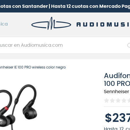
uotas con Santander | Hasta 12 cuotas con Mercado Pa
ica
car en Audiomusica.com
NOS MÁS BUSCADOS
nheiser IE 100 PRO wireless color negro
tarra electrica
Audifon
jo
100 PRO
itarra electroacústica
Sennheiser
oneerdj
plificador
$
23
itarra
clado
Hasta
12
c