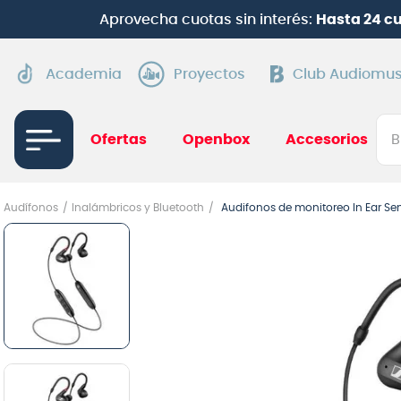
Aprovecha cuotas sin interés:
Hasta 24 c
Academia
Proyectos
Club Audiomus
Bus
Ofertas
Openbox
Accesorios
TÉRMI
Audífonos
Inalámbricos y Bluetooth
Audifonos de monitoreo In Ear Sen
1
.
gui
2
.
ba
3
.
gu
4
.
pi
5
.
am
6
.
gu
7
.
te