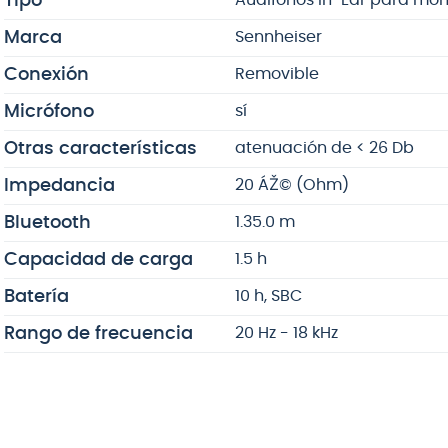
Tipo
Marca
Sennheiser
Conexión
Removible
Micrófono
sí
Otras características
atenuación de < 26 Db
Impedancia
20 ÁŽ© (Ohm)
Bluetooth
1.35.0 m
Capacidad de carga
1.5 h
Batería
10 h, SBC
Rango de frecuencia
20 Hz - 18 kHz