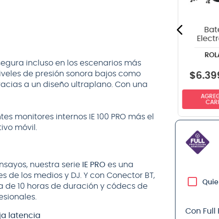
PERRIS LEATHERS
ERNIE BALL
Beatles "Abbey
Ball P03123
Road" P25TB-
COATED SUPER
6074
SLINK Y
Bat
Elect
Roland
ROL
V-D
segura incluso en los escenarios más
niveles de presión sonora bajos como
$
6
.
39
$
42.990
$
18.990
racias a un diseño ultraplano. Con una
AGREG
NO DISPONIBLE
NO DISPONIBLE
CAR
es monitores internos IE 100 PRO más el
ivo móvil.
ensayos, nuestra serie
IE PRO
es una
s de los medios y DJ. Y con Conector BT,
Quie
ía de 10 horas de duración y códecs de
esionales.
Con Full
ja latencia