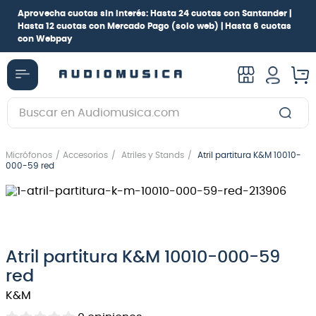
Aprovecha cuotas sin interés:
Hasta 24 cuotas con Santander |
Hasta 12 cuotas con Mercado Pago
(solo web) |
Hasta 6 cuotas
con Webpay
Buscar en Audiomusica.com
TÉRMINOS MÁS BUSCADOS
Micrófonos
Accesorios
Atriles y Stands
Atril partitura K&M 10010-
1
.
guitarra electrica
000-59 red
2
.
bajo
3
.
guitarra electroacústica
4
.
pioneerdj
Atril partitura K&M 10010-000-59
5
.
amplificador
red
6
.
teclado
K&M
7
.
guitarra