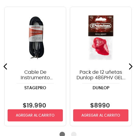
Cable De
Pack de 12 uñetas
Instrumento
Dunlop 486PHV GELS
StagePRO SPG20GR
STANDARD
STAGEPRO
DUNLOP
recto-angulo 6mts
$
19
.
990
$
8990
AGREGAR AL CARRITO
AGREGAR AL CARRITO