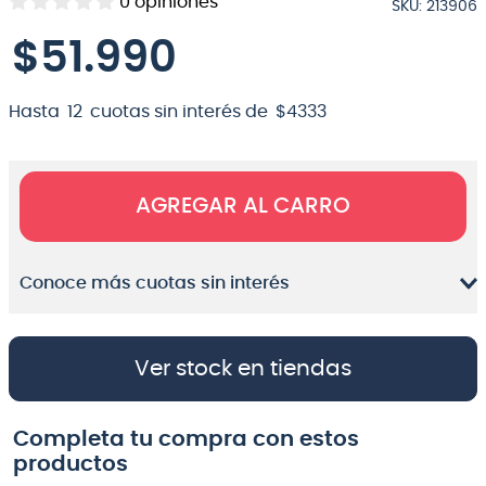
0
opiniones
SKU
:
213906
8
.
micrófono
$
51
.
990
9
.
bateria
10
.
violin
Hasta
12
cuotas sin interés de
$
4333
AGREGAR AL CARRO
Conoce más cuotas sin interés
Ver stock en tiendas
Completa tu compra con estos
productos