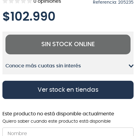
0
opiniones
Referencia
:
205235
8
.
micrófono
$
102.990
9
.
bateria
10
.
violin
SIN STOCK ONLINE
Conoce más cuotas sin interés
Ver stock en tiendas
Este producto no está disponible actualmente
Quiero saber cuando este producto está disponible