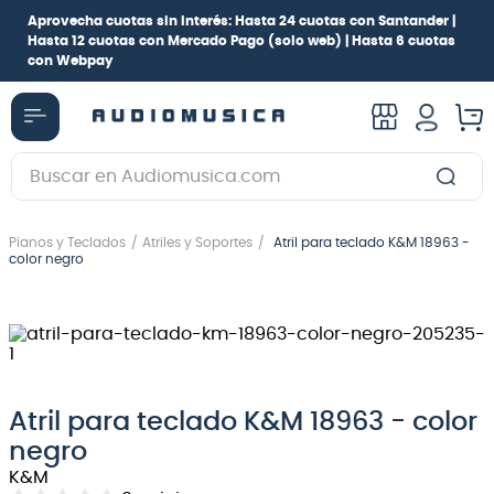
Aprovecha cuotas sin interés:
Hasta 24 cuotas con Santander |
Hasta 12 cuotas con Mercado Pago
(solo web) |
Hasta 6 cuotas
con Webpay
Buscar en Audiomusica.com
TÉRMINOS MÁS BUSCADOS
Pianos y Teclados
Atriles y Soportes
Atril para teclado K&M 18963 -
1
.
guitarra electrica
color negro
2
.
bajo
3
.
guitarra electroacústica
4
.
pioneerdj
5
.
amplificador
Atril para teclado K&M 18963 - color
negro
6
.
teclado
K&M
7
.
guitarra