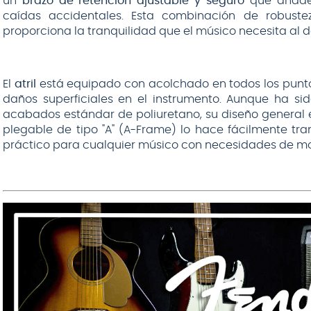
un
brazo de retención ajustable y seguro
que añade 
caídas accidentales. Esta combinación de robust
proporciona la tranquilidad que el músico necesita al dej
El
atril
está equipado con acolchado en todos los punto
daños superficiales en el instrumento. Aunque ha s
acabados estándar de poliuretano, su diseño general 
plegable de tipo "A" (A-Frame) lo hace fácilmente tra
práctico para cualquier músico con necesidades de mo