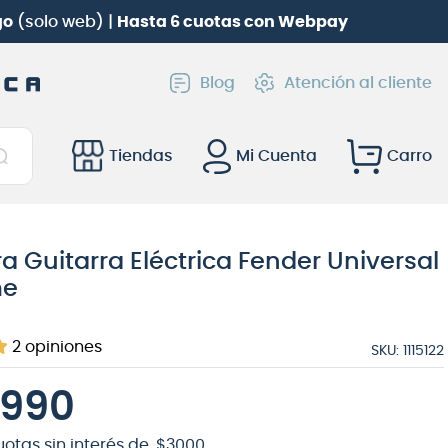
go
(solo web) |
Hasta 6 cuotas con Webpay
Blog
Atención al cliente
Tiendas
Mi Cuenta
ara Guitarra Eléctrica Fender Universal
me
2
opiniones
SKU
:
1115122
990
uotas sin interés de
$
3000