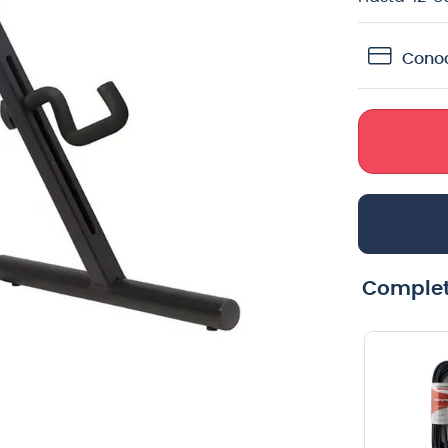
crófono
Conoc
teria
lin
Complet