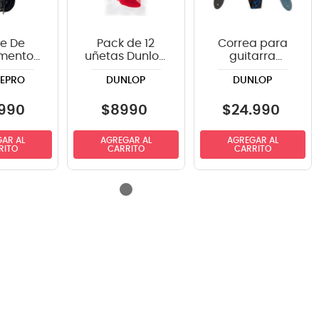
e De
Pack de 12
Correa para
umento
uñetas Dunlop
guitarra
ePRO
486PHV GELS
Dunlop D3811BL
EPRO
DUNLOP
DUNLOP
20GR
STANDARD
angulo
ts
990
$
8990
$
24
.
990
AR AL
AGREGAR AL
AGREGAR AL
RITO
CARRITO
CARRITO