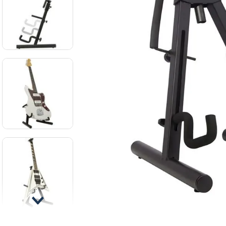
8
.
mi
9
.
ba
10
.
vio