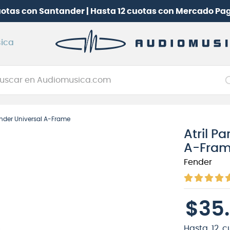
uotas con Santander | Hasta 12 cuotas con Mercado Pa
ica
car en Audiomusica.com
NOS MÁS BUSCADOS
Fender Universal A-Frame
tarra electrica
Atril P
jo
A-Fra
itarra electroacústica
Fender
oneerdj
plificador
$
35
.
clado
itarra
Hasta
12
c