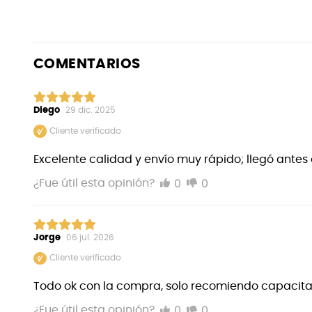
COMENTARIOS
Diego
29 dic. 2025
Cliente verificado
Excelente calidad y envío muy rápido; llegó antes
0
0
¿Fue útil esta opinión?
Jorge
06 jul. 2026
Cliente verificado
Todo ok con la compra, solo recomiendo capacitar
0
0
¿Fue útil esta opinión?