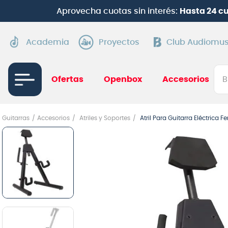
Aprovecha cuotas sin interés:
Hasta 24 c
Academia
Proyectos
Club Audiomus
Bus
Ofertas
Openbox
Accesorios
TÉRMI
Guitarras
Accesorios
Atriles y Soportes
Atril Para Guitarra Eléctrica 
1
.
gui
2
.
ba
3
.
gu
4
.
pi
5
.
am
6
.
te
7
.
gu