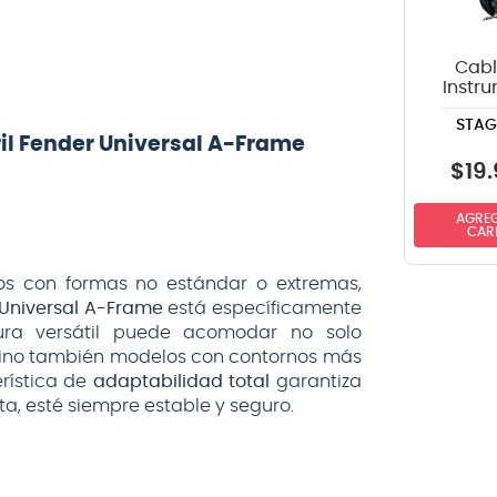
Cabl
Instr
Stag
STAG
SPG
ril Fender Universal A-Frame
recto-
6m
$
19
.
AGREG
CAR
jos con formas no estándar o extremas,
r Universal A-Frame
está específicamente
tura versátil puede acomodar no solo
 sino también modelos con contornos más
erística de
adaptabilidad total
garantiza
eta, esté siempre estable y seguro.