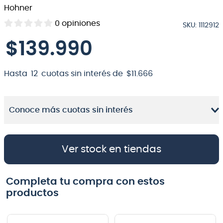
Hohner
8
.
micrófono
0
opiniones
SKU
:
1112912
9
.
bateria
$
139
.
990
10
.
violin
Hasta
12
cuotas sin interés de
$
11
.
666
Conoce más cuotas sin interés
Ver stock en tiendas
Completa tu compra con estos
productos