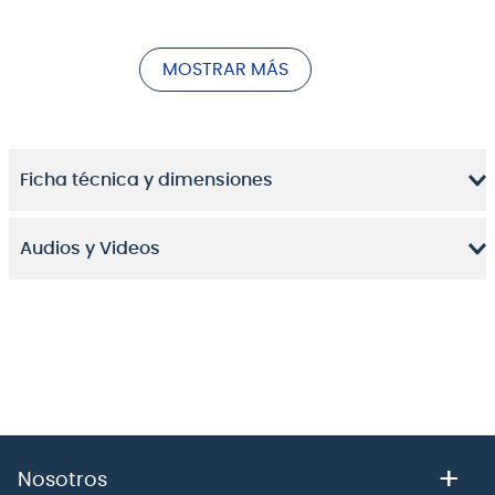
En ocasiones el sonido de una armónica en
afinaciones regulares no es lo suficientemente pleno
MOSTRAR MÁS
para contrarrestar la potencia de la guitarra, el bajo y
las baterías.
Ficha técnica y dimensiones
Audios y Videos
+
Nosotros