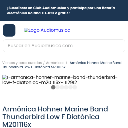
¡
Suscríbete en Club Audiomusica
y participa por una
Batería
electrónica Roland TD-02KV
gratis!
Buscar en Audiomusica.com
TÉRMINOS MÁS BUSCADOS
Vientos y otras cuerdas
Armónicas
Armónica Hohner Marine Band
1
.
guitarra electrica
Thunderbird Low F Diatónica M201116x
2
.
bajo
3
.
guitarra electroacústica
4
.
pioneerdj
5
.
amplificador
Armónica Hohner Marine Band
Thunderbird Low F Diatónica
6
.
teclado
M201116x
7
.
guitarra