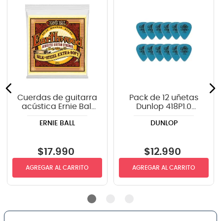
Cuerdas de guitarra
Pack de 12 uñetas
acústica Ernie Ball
Dunlop 418P1.0
P02047 Earthwood
TORTEX
ERNIE BALL
DUNLOP
Silk & SteelExtra Soft
10-50
$
17
.
990
$
12
.
990
AGREGAR AL CARRITO
AGREGAR AL CARRITO