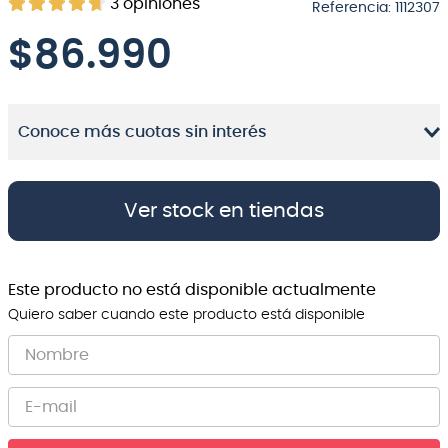
3
opiniones
Referencia
:
1112307
8
.
bateria
$
86.990
9
.
micrófono
10
.
violin
Conoce más cuotas sin interés
Ver stock en tiendas
Este producto no está disponible actualmente
Quiero saber cuando este producto está disponible