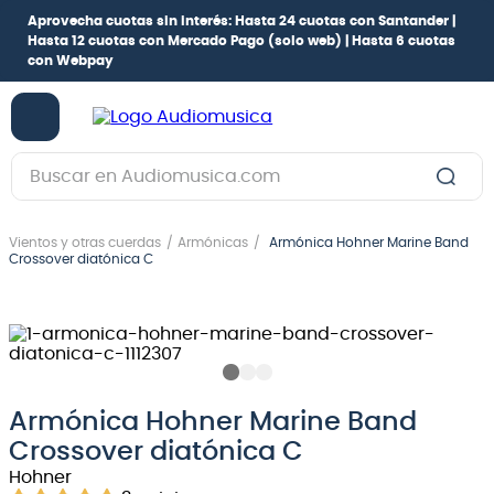
Aprovecha cuotas sin interés:
Hasta 24 cuotas con Santander |
Hasta 12 cuotas con Mercado Pago
(solo web) |
Hasta 6 cuotas
con Webpay
Buscar en Audiomusica.com
TÉRMINOS MÁS BUSCADOS
Vientos y otras cuerdas
Armónicas
Armónica Hohner Marine Band
1
.
guitarra electrica
Crossover diatónica C
2
.
bajo
3
.
guitarra electroacústica
4
.
pioneerdj
5
.
amplificador
Armónica Hohner Marine Band
Crossover diatónica C
6
.
guitarra
Hohner
7
.
teclado