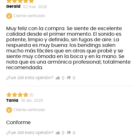
Gerald
02 mar. 2026
Cliente verificado
Muy feliz con la compra. Se siente de excelente
calidad desde el primer momento. El sonido es
potente, limpio y definido, sin fugas de aire. La
respuesta es muy buena: los bendings salen
mucho más fáciles que en otras que probé y se
siente muy cómoda en la boca y en la mano. Se
nota que es una armónica profesional; totalmente
Completamente ensamblado con tornillos
recomendada.
Montada completamente con tornillos para
0
0
¿Fue útil esta opinión?
facilitar el mantenimiento
Cubiertas reforzadas con aberturas laterales y
espalda abierta
Cubiertas mejoradas con aberturas laterales,
Tania
30 dic. 2025
abiertas en la parte posterior para lograr un
Cliente verificado
mayor volumen y una mayor estabilidad
Peine de bambú lacado múltiple
Conforme
Peine de bambú patentado sellado con varios
0
0
¿Fue útil esta opinión?
capas de laca transparente y recubrimiento