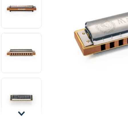
8
.
mi
9
.
ba
10
.
vio