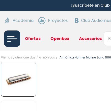
Aprovecha cuotas sin interés:
Hasta 24 c
Academia
Proyectos
Club Audiomus
Bus
Ofertas
Openbox
Accesorios
TÉRMI
Vientos y otras cuerdas
Armónicas
Armónica Hohner Marine Band 1896
1
.
gui
2
.
ba
3
.
gu
4
.
pi
5
.
am
6
.
gu
7
.
te