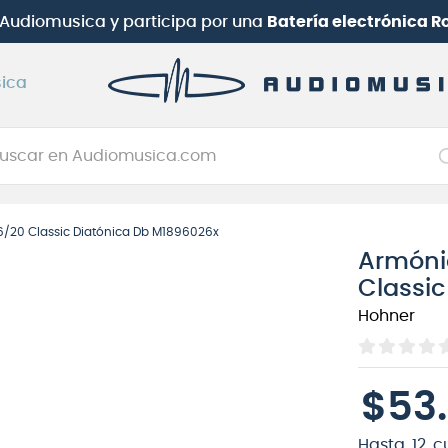
uotas con Santander | Hasta 12 cuotas con Mercado Pa
ica
car en Audiomusica.com
NOS MÁS BUSCADOS
/20 Classic Diatónica Db M1896026x
tarra electrica
Armóni
jo
Classic
itarra electroacústica
Hohner
oneerdj
plificador
$
53
.
itarra
clado
Hasta
12
c