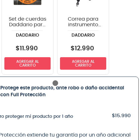
Set de cuerdas
Correa para
Daddario para
instrumento
guitarra
Daddario
DADDARIO
DADDARIO
eléctrica EXL110
PWS100 color
.010-.046
negro
$
11
.
990
$
12
.
990
AGREGAR AL
AGREGAR AL
CARRITO
CARRITO
Protege este producto, ante robo o daño accidental
con Full Protección
$15.990
ro proteger mi producto por 1 año
 Protección extiende tu garantía por un año adicional