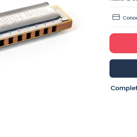
crófono
Conoc
teria
lin
Complet