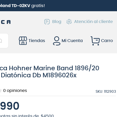
go
(solo web) |
Hasta 6 cuotas con Webpay
Blog
Atención al cliente
Tiendas
Mi Cuenta
ca Hohner Marine Band 1896/20
 Diatónica Db M1896026x
0
opiniones
SKU
:
1112903
990
uotas sin interés de
$
4500