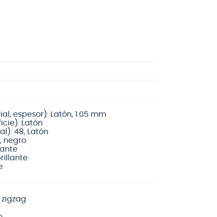
al, espesor): Latón, 1.05 mm
icie): Latón
l): 48, Latón
S, negro
lante
rillante
e
 zigzag
o