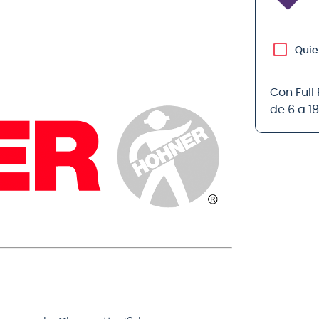
Quie
Con Full
de 6 a 1