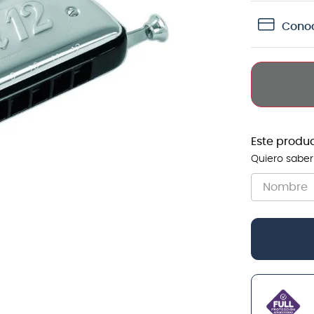
teria
Conoc
crófono
lin
Este produ
Quiero saber