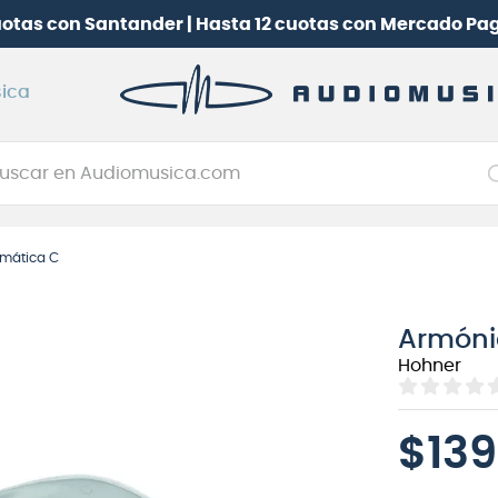
uotas con Santander | Hasta 12 cuotas con Mercado Pa
ica
car en Audiomusica.com
NOS MÁS BUSCADOS
omática C
tarra electrica
jo
Armóni
itarra electroacústica
Hohner
oneerdj
plificador
$
139
itarra
clado