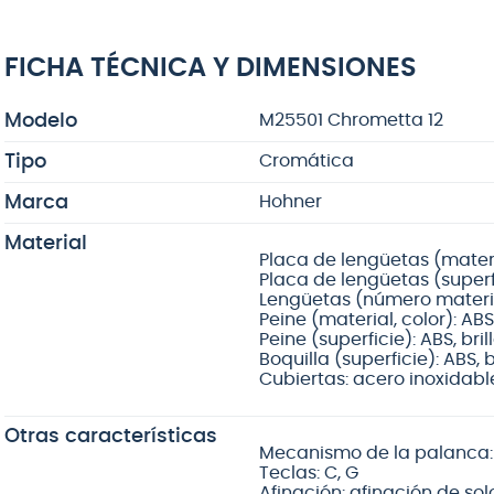
FICHA TÉCNICA Y DIMENSIONES
Modelo
M25501 Chrometta 12
Tipo
Cromática
Marca
Hohner
Material
Placa de lengüetas (materi
Placa de lengüetas (superf
Lengüetas (número materia
Peine (material, color): AB
Peine (superficie): ABS, bril
Boquilla (superficie): ABS, b
Cubiertas: acero inoxidabl
Otras características
Mecanismo de la palanca:
Teclas: C, G
Afinación: afinación de sol