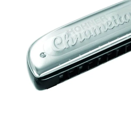
8
.
ba
9
.
mi
10
.
vio