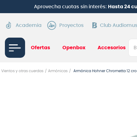
Aprovecha cuotas sin interés:
Hasta 24 c
Academia
Proyectos
Club Audiomus
Bus
Ofertas
Openbox
Accesorios
TÉRMI
Vientos y otras cuerdas
Armónicas
Armónica Hohner Chrometta 12 cr
1
.
gui
2
.
ba
3
.
gu
4
.
pi
5
.
am
6
.
gu
7
.
te