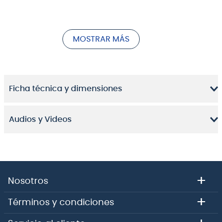
para satisfacer las necesidades de los usuarios del
Ukelele. Hasta ahora, las únicas opciones disponibles
para ukeleles electroacústicos era conectarlos a una
MOSTRAR MÁS
mesa de mezclas o a un amplificador hecho para
guitarras acústicas.
VOX Ukulele 50 ofrece una solución importante para
los músicos que buscan amplificar efectivamente el
Ficha técnica y dimensiones
sonido de su ukelele. Con un tubo de vacío Nutube de
siguiente generación, este amplificador brinda una
rica profundidad sónica para generar el sonido de
Audios y Videos
ukelele ideal.
+
Nosotros
+
Términos y condiciones