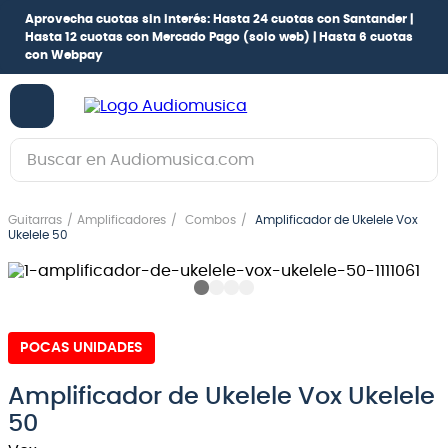
Aprovecha cuotas sin interés:
Hasta 24 cuotas con Santander |
Hasta 12 cuotas con Mercado Pago
(solo web) |
Hasta 6 cuotas
con Webpay
Buscar en Audiomusica.com
TÉRMINOS MÁS BUSCADOS
Guitarras
Amplificadores
Combos
Amplificador de Ukelele Vox
1
.
guitarra electrica
Ukelele 50
2
.
bajo
3
.
guitarra electroacústica
4
.
pioneerdj
POCAS UNIDADES
5
.
amplificador
Amplificador de Ukelele Vox Ukelele
6
.
guitarra
50
7
.
teclado