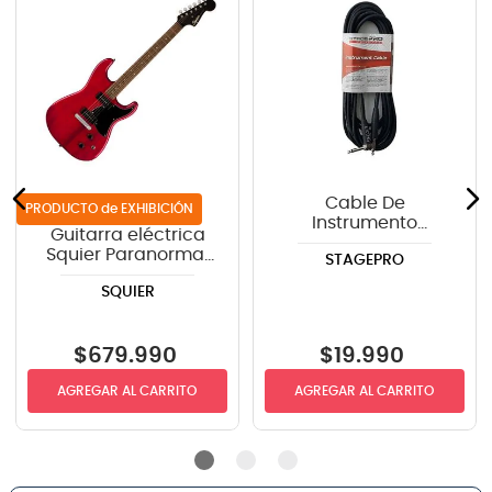
Cable De
de EXHIBICIÓN
Instrumento
Guitarra eléctrica
StagePRO SPG20GR
Squier Paranormal
STAGEPRO
recto-angulo 6mts
Strat-O-Sonic™ -
SQUIER
Crimson Red
Transparent
$
679
.
990
$
19
.
990
AGREGAR AL CARRITO
AGREGAR AL CARRITO