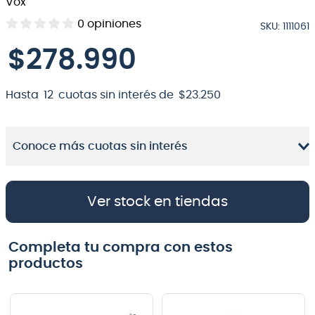
Vox
8
.
bateria
0
opiniones
SKU
:
1111061
9
.
micrófono
$
278
.
990
10
.
violin
Hasta
12
cuotas sin interés de
$
23
.
250
Conoce más cuotas sin interés
Ver stock en tiendas
Completa tu compra con estos
productos