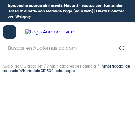
Aprovecha cuotas sin interés:
Hasta 24 cuotas con Santander |
Hasta 12 cuotas con Mercado Pago
(solo web) |
Hasta 6 cuotas
con Webpay
Buscar en Audiomusica.com
TÉRMINOS MÁS BUSCADOS
Audio Pro y Grabación
Amplificadores de Potencia
Amplificador de
1
.
guitarra electrica
potencia Wharfedale XR1500 color negro
2
.
bajo
3
.
guitarra electroacústica
4
.
pioneerdj
5
.
amplificador
6
.
guitarra
7
.
teclado