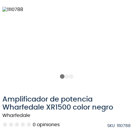
8
.
bateria
9
.
micrófono
10
.
violin
Amplificador de potencia
Wharfedale XR1500 color negro
Wharfedale
0
opiniones
SKU
:
1110788