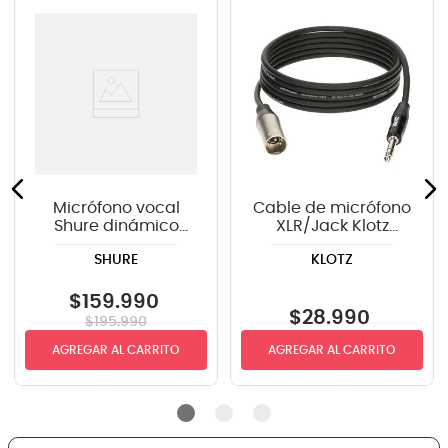
Micrófono vocal
Cable de micrófono
Shure dinámico
XLR/Jack Klotz
SM58-LC GY
GRG1MP03.0 - 3m
SHURE
KLOTZ
$
159
.
990
$
28
.
990
$
195
.
990
AGREGAR AL CARRITO
AGREGAR AL CARRITO