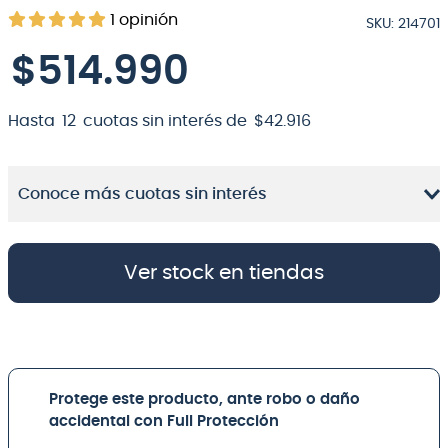
1
opinión
SKU
:
214701
8
.
bateria
$
514
.
990
9
.
micrófono
10
.
violin
Hasta
12
cuotas sin interés de
$
42
.
916
Conoce más cuotas sin interés
Ver stock en tiendas
Protege este producto, ante robo o daño
accidental con Full Protección