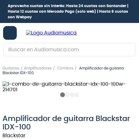
Aprovecha cuotas sin interés:
Hasta 24 cuotas con Santander |
Hasta 12 cuotas con Mercado Pago
(solo web) |
Hasta 6 cuotas
con Webpay
Buscar en Audiomusica.com
TÉRMINOS MÁS BUSCADOS
Guitarras
Amplificadores
Combos
Amplificador de guitarra
1
.
guitarra electrica
Blackstar IDX-100
2
.
bajo
3
.
guitarra electroacústica
4
.
pioneerdj
5
.
amplificador
Amplificador de guitarra Blackstar
IDX-100
6
.
guitarra
Blackstar
7
.
teclado