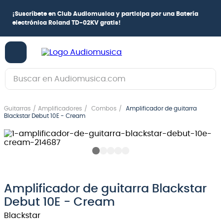
¡
Suscríbete en Club Audiomusica
y participa por una
Batería
electrónica Roland TD-02KV
gratis!
Buscar en Audiomusica.com
TÉRMINOS MÁS BUSCADOS
Guitarras
Amplificadores
Combos
Amplificador de guitarra
1
.
guitarra electrica
Blackstar Debut 10E - Cream
2
.
bajo
3
.
guitarra electroacústica
4
.
pioneerdj
5
.
amplificador
Amplificador de guitarra Blackstar
Debut 10E - Cream
6
.
guitarra
Blackstar
7
.
teclado