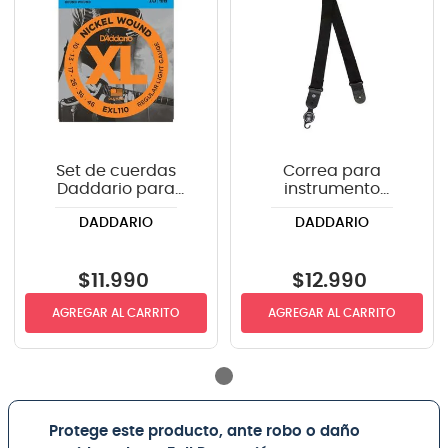
Set de cuerdas
Correa para
Daddario para
instrumento
guitarra eléctrica
Daddario PWS100
DADDARIO
DADDARIO
EXL110 .010-.046
color negro
$
11
.
990
$
12
.
990
AGREGAR AL CARRITO
AGREGAR AL CARRITO
Protege este producto, ante robo o daño