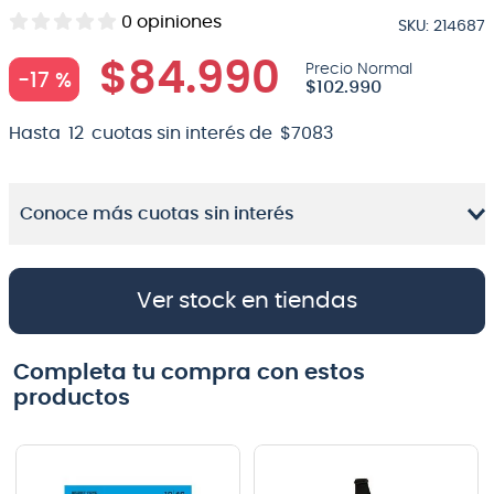
0
opiniones
SKU
:
214687
8
.
bateria
$
84
.
990
9
.
micrófono
-
17 %
$
102
.
990
10
.
violin
Hasta
12
cuotas sin interés de
$
7083
Conoce más cuotas sin interés
Ver stock en tiendas
Completa tu compra con estos
productos