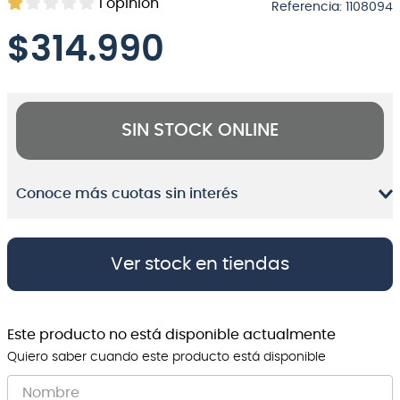
1
opinión
Referencia
:
1108094
8
.
micrófono
$
314.990
9
.
bateria
10
.
violin
SIN STOCK ONLINE
Conoce más cuotas sin interés
Ver stock en tiendas
Este producto no está disponible actualmente
Quiero saber cuando este producto está disponible