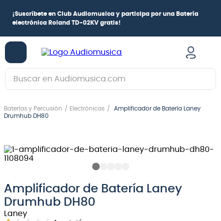
¡
Suscríbete en Club Audiomusica
y participa por una
Batería
electrónica Roland TD-02KV
gratis!
Buscar en Audiomusica.com
TÉRMINOS MÁS BUSCADOS
Baterías y Percusión
Electrónicas
Amplificador de Batería Laney
1
.
guitarra electrica
Drumhub DH80
2
.
bajo
3
.
guitarra electroacústica
4
.
pioneerdj
5
.
amplificador
Amplificador de Batería Laney
Drumhub DH80
6
.
teclado
Laney
7
.
guitarra