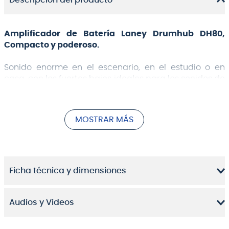
Descripción del producto
Amplificador de Batería Laney Drumhub DH80,
Compacto y poderoso.
Sonido enorme en el escenario, en el estudio o en
casa, con los fuertes bajos ideales para los sonidos de
bombos y agudos cristalinos para hacer brillar los
platillos este monitor es ideal para el rango de
sonidos de tu bateria.
MOSTRAR MÁS
El Laney DH80 proporciona un sonido de increíble
calidad, con mucho espacio libre para aumentar la
potencia de la batería sobre la mezcla y mantener la
habitación agitada. Con 80 vatios de potencia,
Ficha técnica y dimensiones
incluso a volúmenes super altos, el monitor sigue
sonando increíble. Con mucha claridad, no importa
cuánta potencia le des. Utiliza los controles de graves
Audios y Videos
y agudos para configurar la salida a tu gusto. Y, si vas
a tocar en el gran escenario. Asegúrate de enviar la