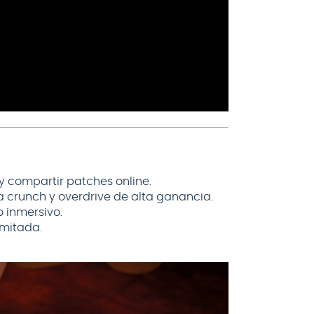
y compartir patches online.
a crunch y overdrive de alta ganancia.
o inmersivo.
imitada.