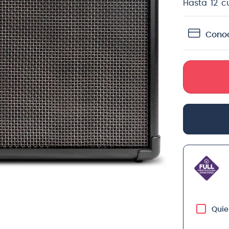
Hasta
12
c
crófono
teria
Conoc
lin
Quie