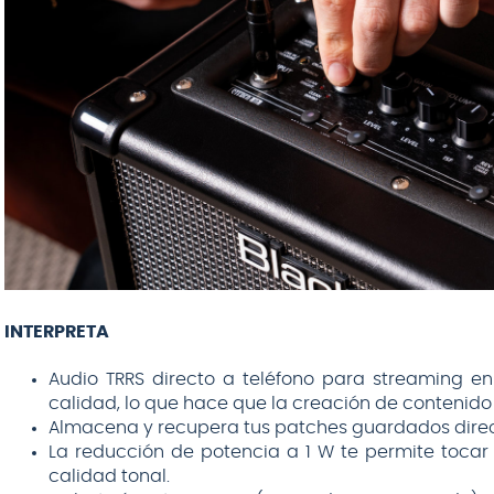
INTERPRETA
Audio TRRS directo a teléfono para streaming en
calidad, lo que hace que la creación de contenido c
Almacena y recupera tus patches guardados direc
La reducción de potencia a 1 W te permite tocar 
calidad tonal.