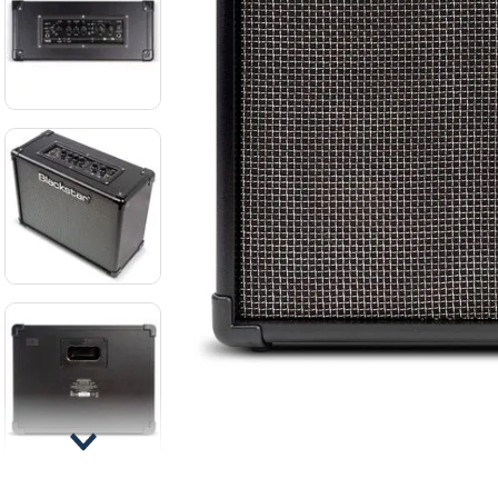
8
.
mi
9
.
ba
10
.
vio