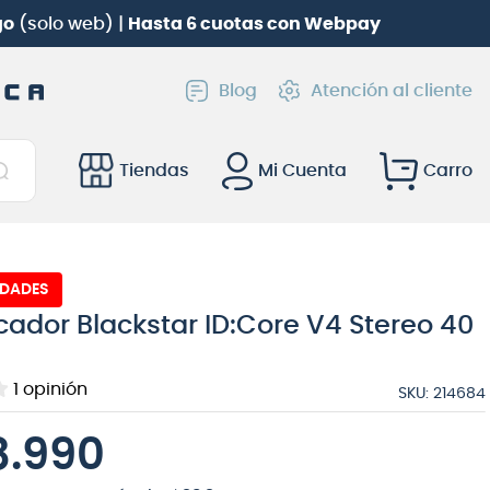
Roland TD-02KV
gratis!
Blog
Atención al cliente
Tiendas
Mi Cuenta
IDADES
cador Blackstar ID:Core V4 Stereo 40
1
opinión
SKU
:
214684
8
.
990