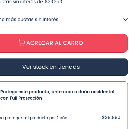
uotas sin interés de
$
23
.
250
e más cuotas sin interés
AGREGAR AL CARRO
Ver stock en tiendas
Protege este producto, ante robo o daño accidental
con Full Protección
$38.990
ro proteger mi producto por 1 año