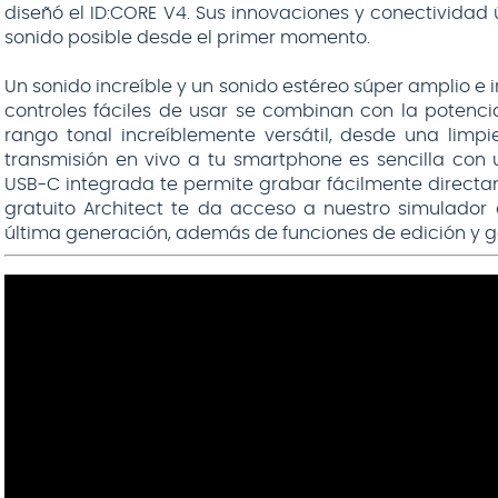
diseñó el ID:CORE V4. Sus innovaciones y conectividad ú
sonido posible desde el primer momento.
Un sonido increíble y un sonido estéreo súper amplio e i
controles fáciles de usar se combinan con la potenc
rango tonal increíblemente versátil, desde una limp
transmisión en vivo a tu smartphone es sencilla con
USB-C integrada te permite grabar fácilmente directa
gratuito Architect te da acceso a nuestro simulado
última generación, además de funciones de edición y g