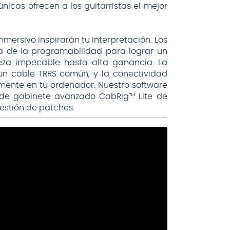
nicas ofrecen a los guitarristas el mejor
nmersivo inspirarán tu interpretación. Los
ia de la programabilidad para lograr un
ieza impecable hasta alta ganancia. La
 un cable TRRS común, y la conectividad
mente en tu ordenador. Nuestro software
r de gabinete avanzado CabRig™ Lite de
estión de patches.