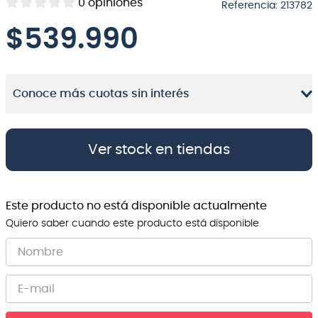
0
opiniones
Referencia
:
213782
8
.
micrófono
$
539.990
9
.
bateria
10
.
violin
Conoce más cuotas sin interés
Ver stock en tiendas
Este producto no está disponible actualmente
Quiero saber cuando este producto está disponible