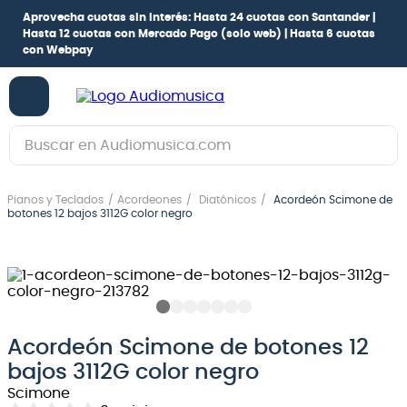
Aprovecha cuotas sin interés:
Hasta 24 cuotas con Santander |
Hasta 12 cuotas con Mercado Pago
(solo web) |
Hasta 6 cuotas
con Webpay
Buscar en Audiomusica.com
TÉRMINOS MÁS BUSCADOS
Pianos y Teclados
Acordeones
Diatónicos
Acordeón Scimone de
1
.
guitarra electrica
botones 12 bajos 3112G color negro
2
.
bajo
3
.
guitarra electroacústica
4
.
pioneerdj
5
.
amplificador
Acordeón Scimone de botones 12
bajos 3112G color negro
6
.
teclado
Scimone
7
.
guitarra