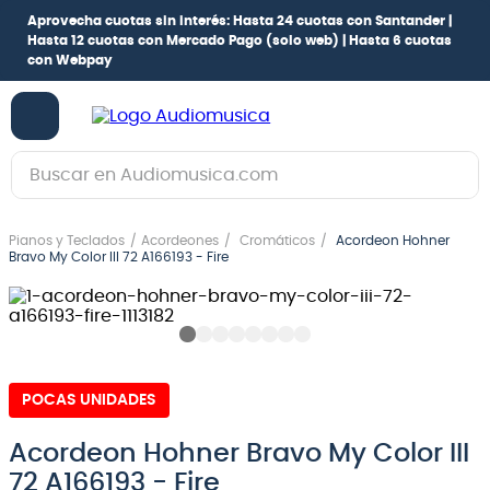
Aprovecha cuotas sin interés:
Hasta 24 cuotas con Santander |
Hasta 12 cuotas con Mercado Pago
(solo web) |
Hasta 6 cuotas
con Webpay
Buscar en Audiomusica.com
TÉRMINOS MÁS BUSCADOS
Pianos y Teclados
Acordeones
Cromáticos
Acordeon Hohner
1
.
guitarra electrica
Bravo My Color III 72 A166193 - Fire
2
.
bajo
3
.
guitarra electroacústica
4
.
pioneerdj
POCAS UNIDADES
5
.
amplificador
6
.
teclado
Acordeon Hohner Bravo My Color III
72 A166193 - Fire
7
.
guitarra