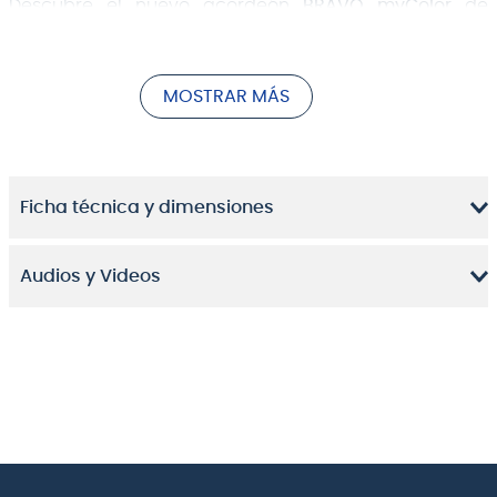
Descubre el nuevo acordeón
BRAVO myColor
de
HOHNER
, una fusión perfecta de estilo y funcionalidad
que te permite expresar tu personalidad única a
través de la música. En cálido color fuego, este
MOSTRAR MÁS
instrumento no solo produce melodías cautivadoras,
sino que también refleja tu esencia y pasión musical.
Ficha técnica y dimensiones
Audios y Videos