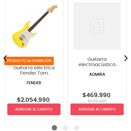
Guitarra
de EXHIBICIÓN
electroacústica
Guitarra eléctrica
Admira Malaga
Fender Tom
ADMIRA
DeLonge
FENDER
Stratocaster® -
Graffiti Yellow
$
469
.
990
$
2
.
054
.
990
$
525
.
990
AGREGAR AL CARRITO
AGREGAR AL CARRITO