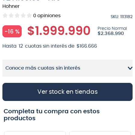
Hohner
8
.
micrófono
0
opiniones
SKU
:
1113182
9
.
bateria
$
1
.
999
.
990
10
.
violin
-
16 %
$
2
.
368
.
990
Hasta
12
cuotas sin interés de
$
166
.
666
Conoce más cuotas sin interés
Ver stock en tiendas
Completa tu compra con estos
productos