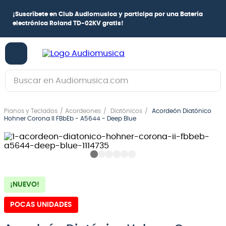
¡
Suscríbete en Club Audiomusica
y participa por una
Batería
electrónica Roland TD-02KV
gratis!
Buscar en Audiomusica.com
TÉRMINOS MÁS BUSCADOS
Pianos y Teclados
Acordeones
Diatónicos
Acordeón Diatónico
1
.
guitarra electrica
Hohner Corona II FBbEb - A5644 - Deep Blue
2
.
bajo
3
.
guitarra electroacústica
4
.
pioneerdj
¡NUEVO!
5
.
amplificador
POCAS UNIDADES
6
.
teclado
7
.
guitarra