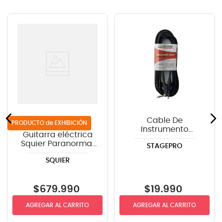
Cable De
de EXHIBICIÓN
Instrumento
Guitarra eléctrica
StagePRO SPG20GR
Squier Paranormal
STAGEPRO
recto-angulo 6mts
Strat-O-Sonic™ -
SQUIER
Crimson Red
Transparent
$
679
.
990
$
19
.
990
AGREGAR AL CARRITO
AGREGAR AL CARRITO