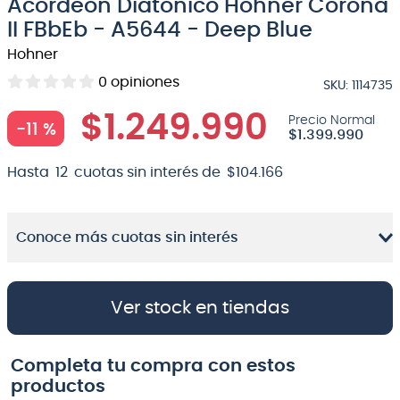
Acordeón Diatónico Hohner Corona
8
.
micrófono
II FBbEb - A5644 - Deep Blue
Hohner
9
.
bateria
0
opiniones
SKU
:
1114735
10
.
violin
$
1
.
249
.
990
-
11 %
$
1
.
399
.
990
Hasta
12
cuotas sin interés de
$
104
.
166
Conoce más cuotas sin interés
Ver stock en tiendas
Completa tu compra con estos
productos