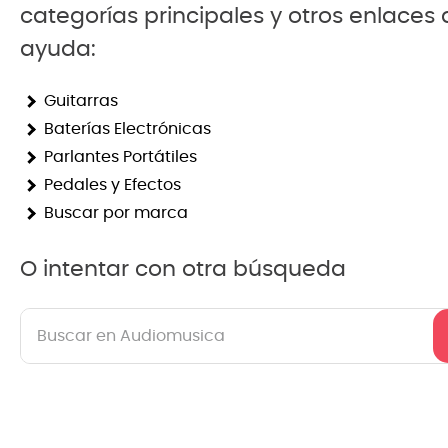
categorías principales y otros enlaces
8
.
mi
ayuda:
9
.
ba
Guitarras
10
.
vio
Baterías Electrónicas
Parlantes Portátiles
Pedales y Efectos
Buscar por marca
O intentar con otra búsqueda
Buscar en Audiomusica