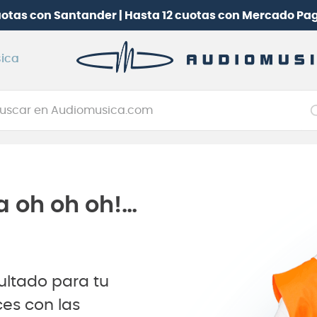
uotas con Santander | Hasta 12 cuotas con Mercado Pa
ica
car en Audiomusica.com
NOS MÁS BUSCADOS
tarra electrica
jo
a oh oh oh!…
itarra electroacústica
oneerdj
plificador
ultado para tu
clado
es con las
itarra