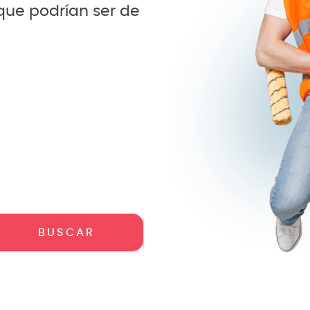
 que podrían ser de
crófono
teria
lin